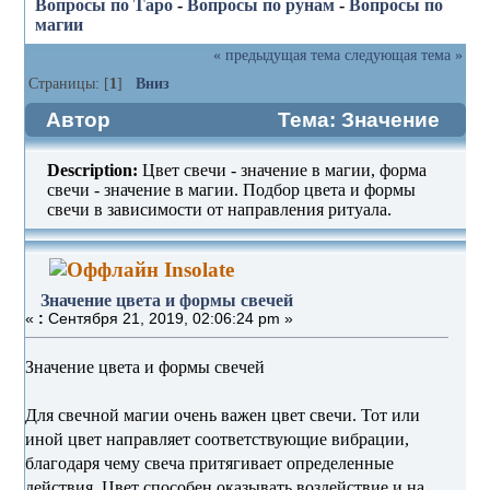
Вопросы по Таро
-
Вопросы по рунам
-
Вопросы по
магии
« предыдущая тема
следующая тема »
Страницы: [
1
]
Вниз
Автор
Тема: Значение
цвета и формы свечей (Прочитано
Description:
Цвет свечи - значение в магии, форма
4649 раз)
свечи - значение в магии. Подбор цвета и формы
свечи в зависимости от направления ритуала.
Insolate
Значение цвета и формы свечей
«
:
Сентября 21, 2019, 02:06:24 pm »
Значение цвета и формы свечей
Для свечной магии очень важен цвет свечи. Тот или
иной цвет направляет соответствующие вибрации,
благодаря чему свеча притягивает определенные
действия. Цвет способен оказывать воздействие и на