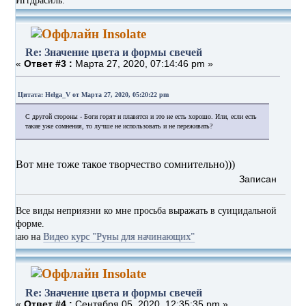
Иггдрасиль.
Insolate
Re: Значение цвета и формы свечей
«
Ответ #3 :
Марта 27, 2020, 07:14:46 pm »
Цитата: Helga_V от Марта 27, 2020, 05:20:22 pm
С другой стороны - Боги горят и плавятся и это не есть хорошо. Или, если есть
такие уже сомнения, то лучше не использовать и не переживать?
Вот мне тоже такое творчество сомнительно)))
Записан
Все виды неприязни ко мне просьба выражать в суицидальной
форме.
 на
Видео курс "Руны для начинающих"
Insolate
Re: Значение цвета и формы свечей
«
Ответ #4 :
Сентября 05, 2020, 12:35:35 pm »