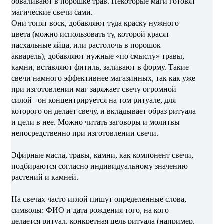
обваливают в порошке трав. Некоторые маги готовят
магические свечи сами.
Они топят воск, добавляют туда краску нужного
цвета (можно использовать ту, которой красят
пасхальные яйца, или растолочь в порошок
акварель), добавляют нужные «по смыслу» травы,
камни, вставляют фитиль, заливают в форму. Такие
свечи намного эффективнее магазинных, так как уже
при изготовлении маг заряжает свечу огромной
силой –он концентрируется на том ритуале, для
которого он делает свечу, и вкладывает образ ритуала
и цели в нее. Можно читать заговоры и молитвы
непосредственно при изготовлении свечи.
Эфирные масла, травы, камни, как компонент свечи,
подбираются согласно индивидуальному значению
растений и камней.
На свечах часто иглой пишут определенные слова,
символы: ФИО и дата рождения того, на кого
делается ритуал, конкретная цель ритуала (например,