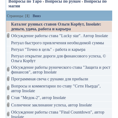
Вопросы по Таро
-
Вопросы по рунам
-
Вопросы по
магии
Страницы: [
1
]
Вниз
Каталог рунных ставов Ольги Корбут, Insolate:
деньги, удача, работа и карьера
Обсуждение работы става "Lucky star". Автор Insolate
Ритуал быстрого привлечения необходимой суммы
Ритуал "Точно в цель" - работа и карьера
Ритуал открытие дороги для финансового успеха, ©
Ольга Корбут
Обсуждение работы рунического става "Защита и рост
финансов", автор Insolate
Программная свеча с рунами для прибыли
Вопросы и комментарии по ставу "Сети Ньерда",
автор Insolate
Став "Медок-2", автор Insolate
Солнечное заклинание успеха, автор Insolate
Обсуждение работы става "Final Countdown", автор
Insolate