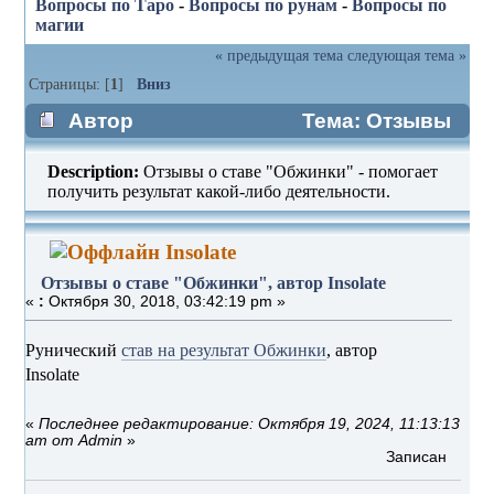
Вопросы по Таро
-
Вопросы по рунам
-
Вопросы по
магии
« предыдущая тема
следующая тема »
Страницы: [
1
]
Вниз
Автор
Тема: Отзывы
о ставе "Обжинки", автор Insolate
Description:
Отзывы о ставе "Обжинки" - помогает
(Прочитано 1902 раз)
получить результат какой-либо деятельности.
Insolate
Отзывы о ставе "Обжинки", автор Insolate
«
:
Октября 30, 2018, 03:42:19 pm »
Рунический
став на результат Обжинки
, автор
Insolate
«
Последнее редактирование: Октября 19, 2024, 11:13:13
am от Admin
»
Записан