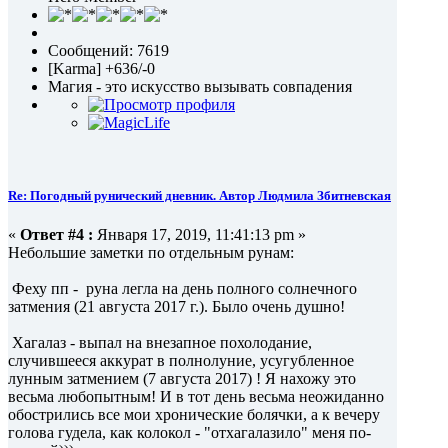
Сообщений: 7619
[Karma] +636/-0
Магия - это искусство вызывать совпадения
Re: Погодный рунический дневник. Автор Людмила Збитневская
«
Ответ #4 :
Января 17, 2019, 11:41:13 pm »
Небольшие заметки по отдельным рунам:
Феху пп - руна легла на день полного солнечного
затмения (21 августа 2017 г.). Было очень душно!
Хагалаз - выпал на внезапное похолодание,
случившееся аккурат в полнолуние, усугубленное
лунным затмением (7 августа 2017) ! Я нахожу это
весьма любопытным! И в тот день весьма неожиданно
обострились все мои хронические болячки, а к вечеру
голова гудела, как колокол - "отхагалазило" меня по-