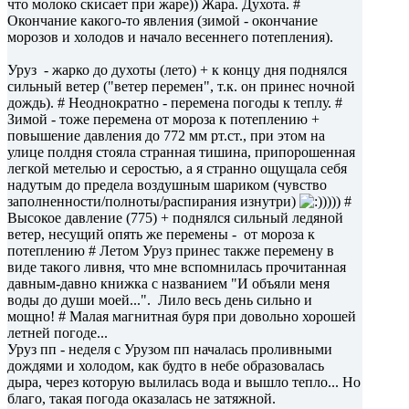
что молоко скисает при жаре)) Жара. Духота. #
Окончание какого-то явления (зимой - окончание
морозов и холодов и начало весеннего потепления).
Уруз - жарко до духоты (лето) + к концу дня поднялся
сильный ветер ("ветер перемен", т.к. он принес ночной
дождь). # Неоднократно - перемена погоды к теплу. #
Зимой - тоже перемена от мороза к потеплению +
повышение давления до 772 мм рт.ст., при этом на
улице полдня стояла странная тишина, припорошенная
легкой метелью и серостью, а я странно ощущала себя
надутым до предела воздушным шариком (чувство
заполненности/полноты/распирания изнутри)
))) #
Высокое давление (775) + поднялся сильный ледяной
ветер, несущий опять же перемены - от мороза к
потеплению # Летом Уруз принес также перемену в
виде такого ливня, что мне вспомнилась прочитанная
давным-давно книжка с названием "И объяли меня
воды до души моей...". Лило весь день сильно и
мощно! # Малая магнитная буря при довольно хорошей
летней погоде...
Уруз пп - неделя с Урузом пп началась проливными
дождями и холодом, как будто в небе образовалась
дыра, через которую вылилась вода и вышло тепло... Но
благо, такая погода оказалась не затяжной.