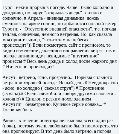
Турс - некий прорыв в погоде. Чаще - было холодно и
дождливо, но вдруг "открылась дверь" в тепло и
солнечно. # Апрель - дневная динамика: дождь
сменился на яркое солнце, но добавился сильный ветер.
Турс пп - "Отсутствие внешней опасности", т.е. погода
теплая, солнечная, немного ветреная. Но, как сказала
моя приятельница, "что-то там на небесах
происходит")) Если посмотреть сайт с прогнозом, то
видно изменение давления и направления ветра - т.е. в
погоде активно идут невидимые "внутренние"
процессы # Весь день дождь и холод после жаркого дня
# Ничего не происходит!
Ансуз - ветрено, ясно, прозрачно... Порывы сильного
ветра при хорошей погоде. Ясный день # Неоднократно
- ясно, но холодно ("свежая струя") # Прояснение
(тумана).# Очень свежо! или говоря другими словами -
холодно) # Циклон с резким похолоданием
Ансуз пп - безветренно. Кучевые серые облака... #
Головная боль....
Райдо - в течение полутора лет выпала всего один раз
(пока), поэтому очень любопытно было посмотреть, что
она прогнозирует. В тот день было ветрено, а погода