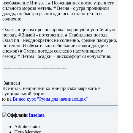
изображение Ингуза.. # Неожиданная после утреннего
сильного мороза метель. # Весна - с утра проливной
дождь, но быстро распогодилось и стало тепло и
солнечно.
Одал - в целом прогнозировал хорошую и устойчивую
погоду. # Зимой - потепление. # Стабильная погода.
Одал пп - неоднократно: не солнечно, средне-пасмурно,
но тепло. И обязательно небольшие осадки дождик/
снежок) # Смена погоды согласно наступившему
сезону. # Летом - осадки + дискомфорт самочувствия.
Дагаз - Нестабильность. Резкий, порывистый ветер, неоднократно меняющий в течение дня погоду с солнца на дождь и наоборот. # Но неделя под этой руной закончилась таки теплом и солнцем! # Зимой - потепление до слякоти # Летом - резкая перемена погоды с жары на ливень. При этом угнетающе душно..... # В течение дня - внезапная перемена погоды: например, было дождливо, затем вдруг распогодилось...
Записан
Все виды неприязни ко мне просьба выражать в
суицидальной форме.
део курс "Руны для начинающих"
Insolate
Administrator
Hero Member