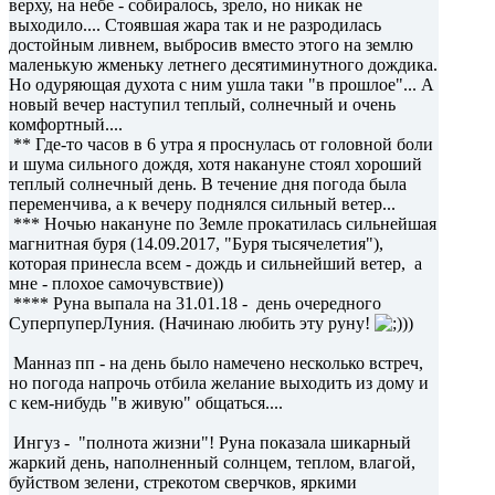
верху, на небе - собиралось, зрело, но никак не
выходило.... Стоявшая жара так и не разродилась
достойным ливнем, выбросив вместо этого на землю
маленькую жменьку летнего десятиминутного дождика.
Но одуряющая духота с ним ушла таки "в прошлое"... А
новый вечер наступил теплый, солнечный и очень
комфортный....
** Где-то часов в 6 утра я проснулась от головной боли
и шума сильного дождя, хотя накануне стоял хороший
теплый солнечный день. В течение дня погода была
переменчива, а к вечеру поднялся сильный ветер...
*** Ночью накануне по Земле прокатилась сильнейшая
магнитная буря (14.09.2017, "Буря тысячелетия"),
которая принесла всем - дождь и сильнейший ветер, а
мне - плохое самочувствие))
**** Руна выпала на 31.01.18 - день очередного
СуперпуперЛуния. (Начинаю любить эту руну!
))
Манназ пп - на день было намечено несколько встреч,
но погода напрочь отбила желание выходить из дому и
с кем-нибудь "в живую" общаться....
Ингуз - "полнота жизни"! Руна показала шикарный
жаркий день, наполненный солнцем, теплом, влагой,
буйством зелени, стрекотом сверчков, яркими