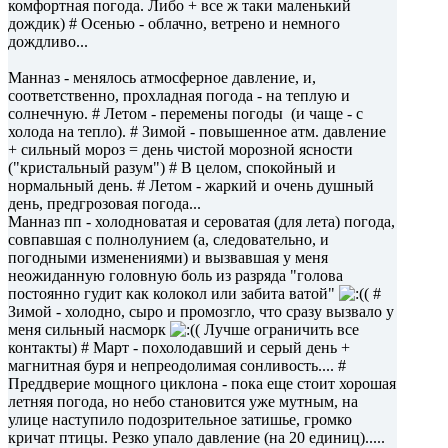
комфортная погода. Либо + все ж таки маленький
дождик) # Осенью - облачно, ветрено и немного
дождливо...
Манназ - менялось атмосферное давление, и,
соответственно, прохладная погода - на теплую и
солнечную. # Летом - перемены погоды (и чаще - с
холода на тепло). # Зимой - повышенное атм. давление
+ сильный мороз = день чистой морозной ясности
("кристальный разум") # В целом, спокойный и
нормальный день. # Летом - жаркий и очень душный
день, предгрозовая погода...
Манназ пп - холодноватая и сероватая (для лета) погода,
совпавшая с полнолунием (а, следовательно, и
погодными изменениями) и вызвавшая у меня
неожиданную головную боль из разряда "голова
постоянно гудит как колокол или забита ватой"
( #
Зимой - холодно, сыро и промозгло, что сразу вызвало у
меня сильный насморк
( Лучше ограничить все
контакты) # Март - похолодавший и серый день +
магнитная буря и непреодолимая сонливость.... #
Преддверие мощного циклона - пока еще стоит хорошая
летняя погода, но небо становится уже мутным, на
улице наступило подозрительное затишье, громко
кричат птицы. Резко упало давление (на 20 единиц).....