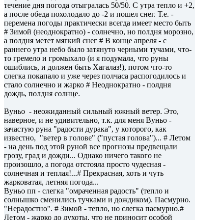
течение дня погода отыгралась 50/50. С утра тепло и +2,
а после обеда похолодало до -2 и пошел снег. Т.е. -
перемена погоды практически всегда имеет место быть
# Зимой (неоднократно) - солнечно, но полдня морозно,
а полдня метет мягкий снег # В конце апреля - с
раннего утра небо было затянуто черными тучами, что-
то гремело и громыхало (и я подумала, что руны
ошиблись, и должен быть Хагалаз!), потом что-то
слегка покапало и уже через полчаса распогодилось и
стало солнечно и жарко # Неоднократно - полдня
дождь, полдня солнце.
Вуньо - неожиданный сильный южный ветер. Это,
наверное, и не удивительно, т.к. для меня Вуньо -
зачастую руна "радости дурака", у которого, как
известно, "ветер в голове" ("пустая голова")... # Летом
- на день под этой руной все прогнозы предвещали
грозу, град и дожди... Однако ничего такого не
произошло, а погода отстояла просто чудесная -
солнечная и теплая!...# Прекрасная, хоть и чуть
жарковатая, летняя погода...
Вуньо пп - слегка "омраченная радость" (тепло и
солнышко сменились тучками и дождиком). Пасмурно.
"Нерадостно". # Зимой - тепло, но слегка пасмурно.#
Летом - жарко до духоты, что не приносит особой