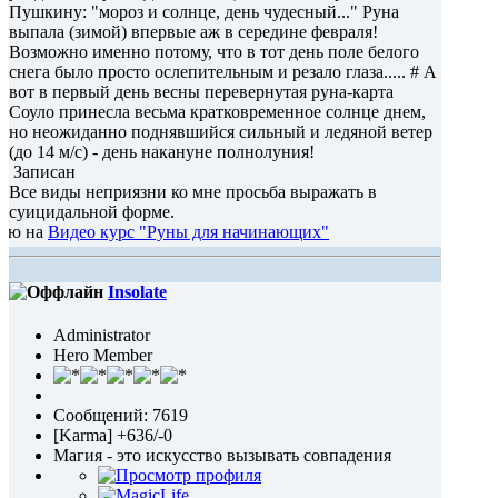
Пушкину: "мороз и солнце, день чудесный..." Руна
выпала (зимой) впервые аж в середине февраля!
Возможно именно потому, что в тот день поле белого
снега было просто ослепительным и резало глаза..... # А
вот в первый день весны перевернутая руна-карта
Соуло принесла весьма кратковременное солнце днем,
но неожиданно поднявшийся сильный и ледяной ветер
(до 14 м/с) - день накануне полнолуния!
Записан
Все виды неприязни ко мне просьба выражать в
суицидальной форме.
део курс "Руны для начинающих"
Insolate
Administrator
Hero Member
Сообщений: 7619
[Karma] +636/-0
Магия - это искусство вызывать совпадения