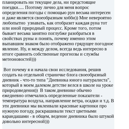
планировать ни текущие дела, ни предстоящие
поездки..... Поэтому лично для меня вопрос
определения погоды с помощью рун весьма интересен
и даже является своеобразным хобби)) Мне невероятно
любопытно узнавать, как отобразит каждая руна тот
или иной природный процесс. Кроме того, потом
бывает весьма занятно поглубже разобраться в
свойствах руны и понять, почему именно этим
выпавшим знаком было отображено грядущее погодное
явление. Ну, и между делом, всегда ведь интересно в
итоге сравнить собственные прогнозы и службы
метеоновостей)))
Вот почему я и начала свои исследования, решив
создать на отдельной страничке блога своеобразный
дневник - что-то типа "Дневника юного натуралиста",
который в моем далеком детстве велся в школе на уроке
природоведения)) В таком дневнике обычно
ежедневно отмечались определенные показатели -
температура воздуха, направление ветра, осадки и т.д. В
эти дневники мы вклеивали красивые картинки про
нужную погоду, раскрашивали текст цветными
карандашами - в общем, ведение дневника было штукой
довольно интересной)))