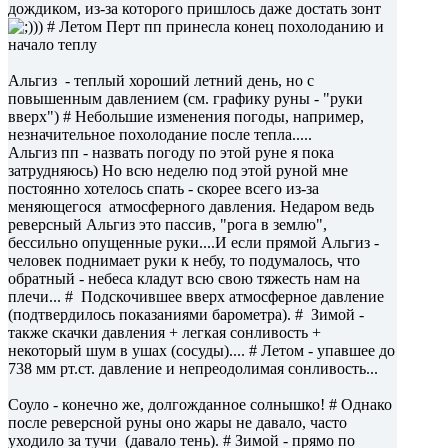
дождиком, из-за которого пришлось даже достать зонт
)) # Летом Перт пп принесла конец похолоданию и
начало теплу
Альгиз - теплый хороший летний день, но с
повышенным давлением (см. графику руны - "руки
вверх") # Небольшие изменения погоды, например,
незначительное похолодание после тепла.....
Альгиз пп - назвать погоду по этой руне я пока
затрудняюсь) Но всю неделю под этой руной мне
постоянно хотелось спать - скорее всего из-за
меняющегося атмосферного давления. Недаром ведь
реверсный Альгиз это пассив, "рога в землю",
бессильно опущенные руки....И если прямой Альгиз -
человек поднимает руки к небу, то подумалось, что
обратный - небеса кладут всю свою тяжесть нам на
плечи... # Подскочившее вверх атмосферное давление
(подтвердилось показаниями барометра). # Зимой -
также скачки давления + легкая сонливость +
некоторый шум в ушах (сосуды).... # Летом - упавшее до
738 мм рт.ст. давление и непреодолимая сонливость...
Соуло - конечно же, долгожданное солнышко! # Однако
после реверсной руны оно жары не давало, часто
уходило за тучи (давало тень). # Зимой - прямо по