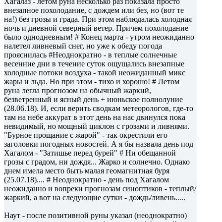
Хагалаз - летом руна несколько раз показала просто
внезапное похолодание, с дождем или без, но (вот те
на!) без грозы и града. При этом наблюдалась холодная
ночь и дневной северный ветер. Причем похолодание
было однодневным! # Конец марта - утром неожиданно
налетел ливневый снег, но уже к обеду погода
прояснилась #Неоднократно - в теплые солнечные
весенние дни в течение суток ощущались внезапные
холодные потоки воздуха - такой неожиданный микс
жары и льда. Но при этом - тихо и хорошо! # Летом
руна легла прогнозом на обычный жаркий,
безветренный и ясный день + июньское полнолуние
(28.06.18). И, если верить сводкам метеорологов, где-то
там на небе аккурат в этот день на нас двинулся пока
невидимый, но мощный циклон с грозами и ливнями.
"Бурное прощание с жарой" - так окрестили его
заголовки погодных новостей. А я бы назвала день под
Хагалом - "Затишье перед бурей" # Ни обещанной
грозы с градом, ни дождя... Жарко и солнечно. Однако
днем имела место быть малая геомагнитная буря
(25.07.18).... # Неоднократно - день под Хагалом
неожиданно и вопреки прогнозам синоптиков - теплый/
жаркий, а вот на следующие сутки - дождь/ливень.....
Наут - после позитивной руны указал (неоднократно)