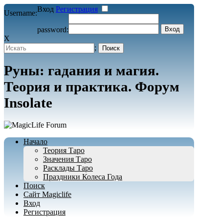
Вход
Регистрация
Username:
password:
X
;
Руны: гадания и магия.
Теория и практика. Форум
Insolate
Начало
Теория Таро
Значения Таро
Расклады Таро
Праздники Колеса Года
Поиск
Сайт Magiclife
Вход
Регистрация