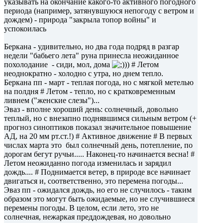
указывать на окончание какого-то активного погодного
периода (например, затянувшуюся непогоду с ветром и
дождем) - природа "закрыла топор войны" и
успокоилась
Беркана - удивительно, но два года подряд в разгар
недели "бабьего лета" руна принесла неожиданное
похолодание - сиди, мол, дома
)) # Летом
неоднократно - холодно с утра, но днем тепло.
Беркана пп - март - теплая погода, но с мягкой метелью
на полдня # Летом - тепло, но с кратковременным
ливнем ("женские слезы")...
Эваз - вполне хороший день: солнечный, довольно
теплый, но с внезапно поднявшимся сильным ветром (+
прогноз синоптиков показал значительное повышение
АД, на 20 мм рт.ст.!) # Активное движение # В первых
числах марта это был солнечный день, потепление, по
дорогам бегут ручьи..... Наконец-то начинается весна! #
Летом неожиданно погода изменилась и зарядил
дождь.... # Поднимается ветер, в природе все начинает
двигаться и, соответственно, это перемена погоды...
Эваз пп - ожидался дождь, но его не случилось - таким
образом это могут быть ожидаемые, но не случившиеся
перемены погоды. В целом, если лето, это не
солнечная, нежаркая преддождевая, но довольно