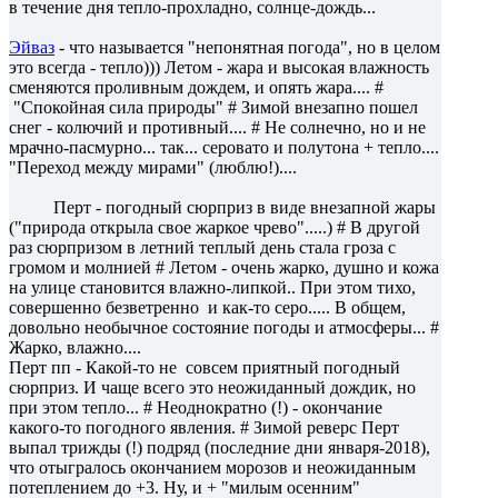
в течение дня тепло-прохладно, солнце-дождь...
Эйваз
- что называется "непонятная погода", но в целом
это всегда - тепло))) Летом - жара и высокая влажность
сменяются проливным дождем, и опять жара.... #
"Спокойная сила природы" # Зимой внезапно пошел
снег - колючий и противный.... # Не солнечно, но и не
мрачно-пасмурно... так... серовато и полутона + тепло....
"Переход между мирами" (люблю!)....
Перт - погодный сюрприз в виде внезапной жары
("природа открыла свое жаркое чрево".....) # В другой
раз сюрпризом в летний теплый день стала гроза с
громом и молнией # Летом - очень жарко, душно и кожа
на улице становится влажно-липкой.. При этом тихо,
совершенно безветренно и как-то серо..... В общем,
довольно необычное состояние погоды и атмосферы... #
Жарко, влажно....
Перт пп - Какой-то не совсем приятный погодный
сюрприз. И чаще всего это неожиданный дождик, но
при этом тепло... # Неоднократно (!) - окончание
какого-то погодного явления. # Зимой реверс Перт
выпал трижды (!) подряд (последние дни января-2018),
что отыгралось окончанием морозов и неожиданным
потеплением до +3. Ну, и + "милым осенним"