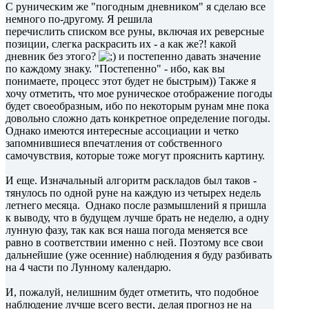
С руническим же "погодным дневником" я сделаю все
немного по-другому. Я решила
перечислить списком все руны, включая их реверсные
позиции, слегка раскрасить их - а как же?! какой
дневник без этого?
и постепенно давать значение
по каждому знаку. "Постепенно" - ибо, как вы
понимаете, процесс этот будет не быстрым)) Также я
хочу отметить, что мое руническое отображение погоды
будет своеобразным, ибо по некоторым рунам мне пока
довольно сложно дать конкретное определение погоды.
Однако имеются интересные ассоциации и четко
запомнившиеся впечатления от собственного
самочувствия, которые тоже могут прояснить картину.
И еще. Изначальный алгоритм раскладов был таков -
тянулось по одной руне на каждую из четырех недель
летнего месяца. Однако после размышлений я пришла
к выводу, что в будущем лучше брать не неделю, а одну
лунную фазу, так как вся наша погода меняется все
равно в соответствии именно с ней. Поэтому все свои
дальнейшие (уже осенние) наблюдения я буду разбивать
на 4 части по Лунному календарю.
И, пожалуй, нелишним будет отметить, что подобное
наблюдение лучше всего вести, делая прогноз не на