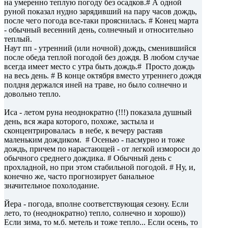
на умеренно теплую погоду без осадков.# А одной
руной показал нудно зарядивший на пару часов дождь,
после чего погода все-таки прояснилась. # Конец марта
- обычный весенний день, солнечный и относительно
теплый.
Наут пп - утренний (или ночной) дождь, сменившийся
после обеда теплой погодой без дождя. В любом случае
всегда имеет место с утра быть дождь.# Просто дождь
на весь день. # В конце октября вместо утреннего дождя
полдня держался иней на траве, но было солнечно и
довольно тепло.
Иса - летом руна неоднократно (!!!) показала душный
день, вся жара которого, похоже, застыла и
сконцентрировалась в небе, к вечеру растаяв
маленьким дождиком. # Осенью - пасмурно и тоже
дождь, причем по нарастающей - от легкой измороси до
обычного среднего дождика. # Обычный день с
прохладной, но при этом стабильной погодой. # Ну, и,
конечно же, часто прогнозирует банальное
значительное похолодание.
Йера - погода, вполне соответствующая сезону. Если
лето, то (неоднократно) тепло, солнечно и хорошо))
Если зима, то м.б. метель и тоже тепло... Если осень, то