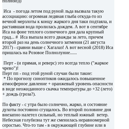
полной)))
Иса - погода летом под руной льда вызвала такую
ассоциацию: огромная ледяная глыба откуда-то из
вечной мерзлоты к концу жаркого дня таки подтаяла, и
растаявшая вода пролилась дождем. А вот в сентябре
Иса на фоне теплого солнечного дня дала крупный
град... # Иса выпала всего дважды за лето, причем
второй раз на день солнечного затмения (21 августа
2017) - сравни выше с Хагалаз! А вот весной (2018) Иса
пришлась на Розовое Полнолуние......
Перт - (и прямая, и реверс) это всегда тепло ("жаркое
чрево")!
Перт пп - под этой руной случаи были такие:
* По прогнозу синоптиков ожидалось повышенное
атмосферное давление + оранжевый уровень опасности
в виде неожиданного скачка температуры до +32 (лето)
+ дождь (гроза?).
По факту - с утра было солнечно, жарко, и состояние
духоты постоянно сгущалось. Во второй половине дня
внезапно налетел сильный, но теплый южный ветер.
Небесная голубизна тут же сменилась неравномерной
серостью. Что-то там - в окружающей глубине или в