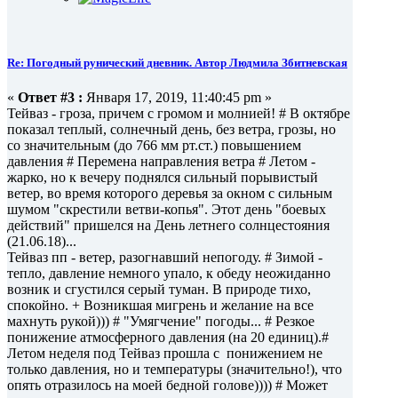
Re: Погодный рунический дневник. Автор Людмила Збитневская
«
Ответ #3 :
Января 17, 2019, 11:40:45 pm »
Тейваз - гроза, причем с громом и молнией! # В октябре
показал теплый, солнечный день, без ветра, грозы, но
со значительным (до 766 мм рт.ст.) повышением
давления # Перемена направления ветра # Летом -
жарко, но к вечеру поднялся сильный порывистый
ветер, во время которого деревья за окном с сильным
шумом "скрестили ветви-копья". Этот день "боевых
действий" пришелся на День летнего солнцестояния
(21.06.18)...
Тейваз пп - ветер, разогнавший непогоду. # Зимой -
тепло, давление немного упало, к обеду неожиданно
возник и сгустился серый туман. В природе тихо,
спокойно. + Возникшая мигрень и желание на все
махнуть рукой))) # "Умягчение" погоды... # Резкое
понижение атмосферного давления (на 20 единиц).#
Летом неделя под Тейваз прошла с понижением не
только давления, но и температуры (значительно!), что
опять отразилось на моей бедной голове)))) # Может