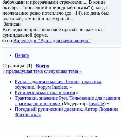
бабочками и прозрачными стрекозами.... В конце
октября - "последний природный оргазм")), когда
неожиданно резко потеплело (до +14), но день был
влажный, темный и пасмурный...
Записан
Все виды неприязни ко мне просьба выражать в
суицидальной форме.
део курс "Руны для начинающих"
Печать
Страницы: [
1
]
Вверх
« предыдущая тема
следующая тема »
Руны: гадания и магия. Теория, практика,
обучение. Форум Insolate.
»
Руническая мантика и магия
»
Трактовки, значение Рун. Толкование для гадания
- раскладов и в ставах
(Модератор:
Insolate
) »
Погодный рунический дневник. Автор Людмила
Збитневская