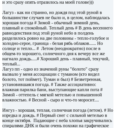
и это сразу опять отразилось на моей голове)))
Лагуз - как ни странно, но дождя под этой руной в
большинстве случаев не было и, в целом, наблюдалась
хорошая погода # Зимой - обычный зимний день,
плавный и спокойный. Теплый день # В день весеннего
равноденствия под этой руной небо в полдень
разделилось ровно на две половины - тепло-голубое и
холодно-серое, граница - белая рябь облаков...... Но
солнце и тепло... # Летом (неоднократно) после в
общем-то хорошего, солнечного дня к вечеру все же
нагнало дождь.....# Хороший день - плавный, текучий,
теплый...
Лагуз пп - одно из значений руны "болото" сразу
вызвало у меня ассоциации с туманом (кто видел
болото, тот поймет). Туман и был) # Безветренная,
установившаяся погода. # Также ассоциативно:
влажная парилка бани, выступающие капли пота #
Зимой - оттепель с мягкой метелью и повышенной
влажностью. # Весной - сыро и что-то моросит....
Ингуз - хорошая, теплая, солнечная погода (летом). # Но
изредка и дождь. # Первый снег с сильной метелью в
конце октября. Падающие с неба хлопья закручивались
спиралями ДНК и были очень похожи на графическое