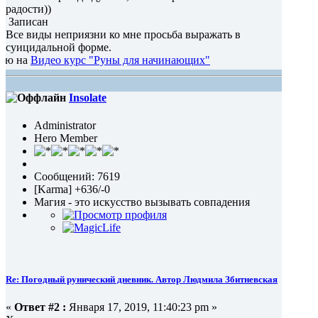
радости))
Записан
Все виды неприязни ко мне просьба выражать в
суицидальной форме.
део курс "Руны для начинающих"
Insolate
Administrator
Hero Member
Сообщений: 7619
[Karma] +636/-0
Магия - это искусство вызывать совпадения
Re: Погодный рунический дневник. Автор Людмила Збитневская
«
Ответ #2 :
Января 17, 2019, 11:40:23 pm »