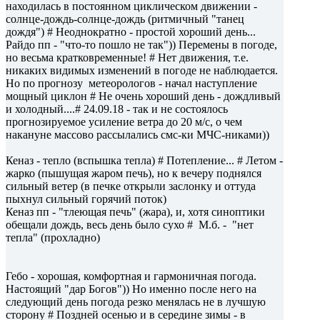
находилась в постоянном циклическом движении -
солнце-дождь-солнце-дождь (ритмичный "танец
дождя") # Неоднократно - простой хороший день...
Райдо пп - "что-то пошло не так")) Перемены в погоде,
но весьма кратковременные! # Нет движения, т.е.
никаких видимых изменений в погоде не наблюдается.
Но по прогнозу метеорологов - начал наступление
мощный циклон # Не очень хороший день - дождливый
и холодный....# 24.09.18 - так и не состоялось
прогнозируемое усиление ветра до 20 м/с, о чем
накануне массово рассылались смс-ки МЧС-никами))
Кеназ - тепло (вспышка тепла) # Потепление... # Летом -
жарко (пышущая жаром печь), но к вечеру поднялся
сильный ветер (в печке открыли заслонку и оттуда
пыхнул сильный горячий поток)
Кеназ пп - "тлеющая печь" (жара), и, хотя синоптики
обещали дождь, весь день было сухо # М.б. - "нет
тепла" (прохладно)
Гебо - хорошая, комфортная и гармоничная погода.
Настоящий "дар Богов")) Но именно после него на
следующий день погода резко менялась не в лучшую
сторону # Поздней осенью и в середине зимы - в