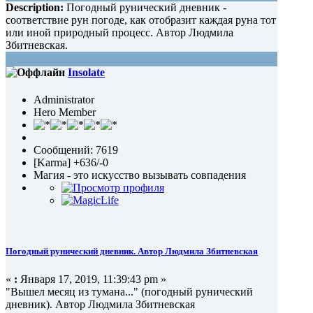
Description:
Погодный рунический дневник -
(Прочитано 2460 раз)
соответствие рун погоде, как отобразит каждая руна тот
или иной природный процесс. Автор Людмила
Збитневская.
Insolate
Administrator
Hero Member
Сообщений: 7619
[Karma] +636/-0
Магия - это искусство вызывать совпадения
Погодный рунический дневник. Автор Людмила Збитневская
«
:
Января 17, 2019, 11:39:43 pm »
"Вышел месяц из тумана..." (погодный рунический
дневник). Автор Людмила Збитневская