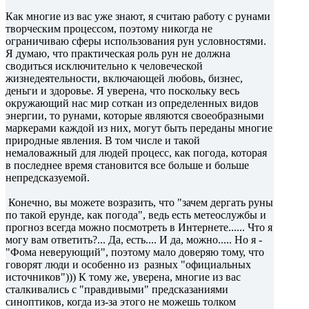
Как многие из вас уже знают, я считаю работу с рунами
творческим процессом, поэтому никогда не
ограничиваю сферы использования рун условностями.
Я думаю, что практическая роль рун не должна
сводиться исключительно к человеческой
жизнедеятельности, включающей любовь, бизнес,
деньги и здоровье. Я уверена, что поскольку весь
окружающий нас мир соткан из определенных видов
энергии, то рунами, которые являются своеобразными
маркерами каждой из них, могут быть переданы многие
природные явления. В том числе и такой
немаловажный для людей процесс, как погода, которая
в последнее время становится все больше и больше
непредсказуемой.
Конечно, вы можете возразить, что "зачем дергать руны
по такой ерунде, как погода", ведь есть метеослужбы и
прогноз всегда можно посмотреть в Интернете...... Что я
могу вам ответить?... Да, есть.... И да, можно..... Но я -
"Фома неверующий", поэтому мало доверяю тому, что
говорят люди и особенно из разных "официальных
источников"))) К тому же, уверена, многие из вас
сталкивались с "правдивыми" предсказаниями
синоптиков, когда из-за этого не можешь толком