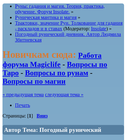
Руны: гадания и магия. Теория, практика,
обучение. Форум Insolate.
»
Руническая мантика и магия
»
Трактовки, значение Рун. Толкование для гадания
- раскладов и в ставах
(Модератор:
Insolate
) »
Погодный рунический дневник. Автор Людмила
Збитневская
Новичкам сюда:
Работа
форума Magiclife
-
Вопросы по
Таро
-
Вопросы по рунам
-
Вопросы по магии
« предыдущая тема
следующая тема »
Печать
Страницы: [
1
]
Вниз
Автор
Тема: Погодный рунический
дневник. Автор Людмила Збитневская