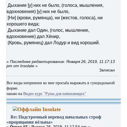
Дыхание [у] них не было, (голоса, мышления,
вдохновения) [у] них не было,
[Ни] (крови, румянца), ни (жестов, голоса), ни
хорошего вида;
Дыхание дал Один, (голос, мышление,
вдохновение) дал Хёнир,
(Кровь, румянец) дал Лодур и вид хороший.
«
Последнее редактирование: Января 26, 2019, 11:17:13
pm от Insolate
»
Записан
Все виды неприязни ко мне просьба выражать в суицидальной
форме.
аю на
Видео курс "Руны для начинающих"
Insolate
Re: Подстрочный перевод начальных строф
«прорицания вёльвы»
«
Ответ #2 :
Января 26, 2019, 11:17:54 pm »