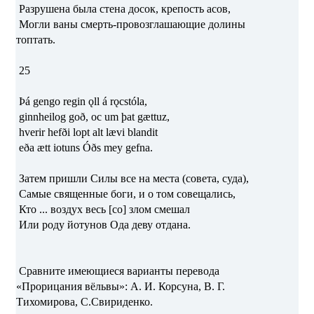
Разрушена была стена досок, крепость асов,
Могли ваны смерть-провозглашающие долины
топтать.
25
Þá gengo regin ǫll á rǫcstóla,
ginnheilog goð, oc um þat gættuz,
hverir hefði lopt alt lævi blandit
eða ætt iotuns Óðs mey gefna.
Затем пришли Силы все на места (совета, суда),
Самые священные боги, и о том совещались,
Кто ... воздух весь [со] злом смешал
Или роду йотунов Ода деву отдана.
Сравните имеющиеся варианты перевода
«Прорицания вёльвы»: А. И. Корсуна, В. Г.
Тихомирова, С.Свириденко.