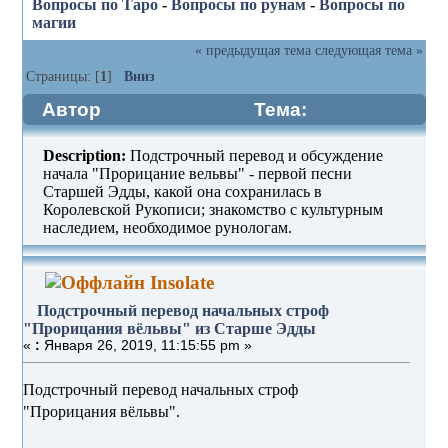
Вопросы по Таро
-
Вопросы по рунам
-
Вопросы по
магии
« предыдущая тема
следующая тема »
Страницы: [
1
]
Вниз
Автор
Тема:
Подстрочный перевод начальных
Description:
Подстрочный перевод и обсуждение
строф "Прорицания вёльвы" из
начала "Прорицание вельвы" - первой песни
Старшей Эдды, какой она сохранилась в
Старше Эдды (Прочитано 1283 раз)
Королевской Рукописи; знакомство с культурным
наследием, необходимое рунологам.
Insolate
Подстрочный перевод начальных строф
"Прорицания вёльвы" из Старше Эдды
«
:
Января 26, 2019, 11:15:55 pm »
Подстрочный перевод начальных строф
"Прорицания вёльвы".