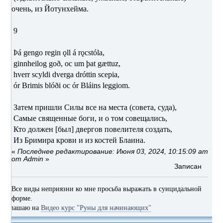
очень, из Йотунхейма.
9
Þá gengo regin ǫll á rǫcstóla,
ginnheilog goð, oc um þat gættuz,
hverr scyldi dverga dróttin scepia,
ór Brimis blóði oc ór Bláins leggiom.
Затем пришли Силы все на места (совета, суда),
Самые священные боги, и о том совещались,
Кто должен [был] двергов повелителя создать,
Из Бримира крови и из костей Блаина.
«
Последнее редактирование: Июня 03, 2024, 10:15:09 am
от Admin
»
Записан
Все виды неприязни ко мне просьба выражать в суицидальной
форме.
аю на
Видео курс "Руны для начинающих"