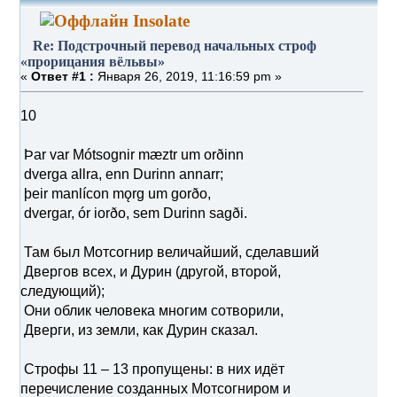
Insolate
Re: Подстрочный перевод начальных строф
«прорицания вёльвы»
«
Ответ #1 :
Января 26, 2019, 11:16:59 pm »
10
Þar var Mótsognir mæztr um orðinn
dverga allra, enn Durinn annarr;
þeir manlícon mǫrg um gorðo,
dvergar, ór iorðo, sem Durinn sagði.
Там был Мотсогнир величайший, сделавший
Двергов всех, и Дурин (другой, второй,
следующий);
Они облик человека многим сотворили,
Дверги, из земли, как Дурин сказал.
Строфы 11 – 13 пропущены: в них идёт
перечисление созданных Мотсогниром и