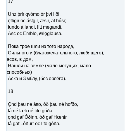
17
Unz þrír qvómo ór því liði,
ǫfligir oc ástgir, æsir, at húsi;
fundo á landi, lítt megandi,
Asc oc Emblo, ørlǫglausa.
Пока трое шли из того народа,
Сильного и (благожелательного, любящего),
асов, в дом,
Нашли на земле (мало могущих, мало
способных)
Аска и Эмблу, (без орлёга).
18
Ǫnd þau né átto, óð þau né hǫfðo,
lá né læti né lito góða;
ǫnd gaf Óðinn, óð gaf Hœnir,
lá gaf Lóðurr oc lito góða.