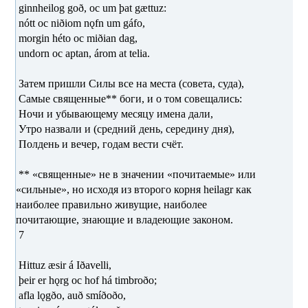
ginnheilog goð, oc um þat gættuz:
nótt oc niðiom nǫfn um gáfo,
morgin héto oc miðian dag,
undorn oc aptan, árom at telia.
Затем пришли Силы все на места (совета, суда),
Самые священные** боги, и о том совещались:
Ночи и убывающему месяцу имена дали,
Утро назвали и (средний день, середину дня),
Полдень и вечер, годам вести счёт.
** «священные» не в значении «почитаемые» или
«сильные», но исходя из второго корня heilagr как
наиболее правильно живущие, наиболее
почитающие, знающие и владеющие законом.
7
Hittuz æsir á Iðavelli,
þeir er hǫrg oc hof há timbroðo;
afla lǫgðo, auð smíðoðo,