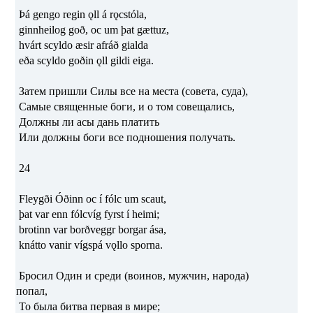
Þá gengo regin ǫll á rǫcstóla,
ginnheilog goð, oc um þat gættuz,
hvárt scyldo æsir afráð gialda
eða scyldo goðin ǫll gildi eiga.
Затем пришли Силы все на места (совета, суда),
Самые священные боги, и о том совещались,
Должны ли асы дань платить
Или должны боги все подношения получать.
24
Fleygði Óðinn oc í fólc um scaut,
þat var enn fólcvíg fyrst í heimi;
brotinn var borðveggr borgar ása,
knátto vanir vígspá vǫllo sporna.
Бросил Один и среди (воинов, мужчин, народа)
попал,
То была битва первая в мире;