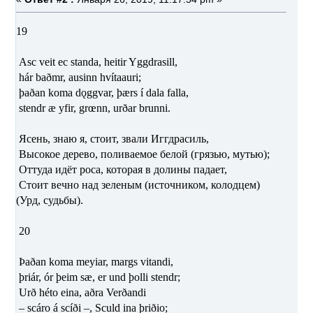
19
Asc veit ec standa, heitir Yggdrasill,
hár baðmr, ausinn hvítaauri;
þaðan koma dǫggvar, þærs í dala falla,
stendr æ yfir, grœnn, urðar brunni.
Ясень, знаю я, стоит, звали Иггдрасиль,
Высокое дерево, поливаемое белой (грязью, мутью);
Оттуда идёт роса, которая в долины падает,
Стоит вечно над зеленым (источником, колодцем)
(Урд, судьбы).
20
Þaðan koma meyiar, margs vitandi,
þriár, ór þeim sæ, er und þolli stendr;
Urð héto eina, aðra Verðandi
– scáro á scíði –, Sculd ina þriðio;