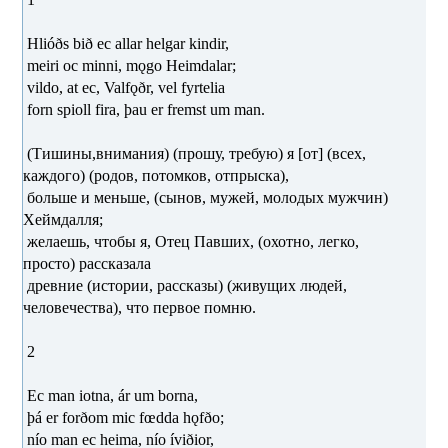
Hlióðs bið ec allar helgar kindir,
meiri oc minni, mǫgo Heimdalar;
vildo, at ec, Valfǫðr, vel fyrtelia
forn spioll fira, þau er fremst um man.
(Тишины,внимания) (прошу, требую) я [от] (всех,
каждого) (родов, потомков, отпрыска),
больше и меньше, (сынов, мужей, молодых мужчин)
Хеймдалля;
желаешь, чтобы я, Отец Павших, (охотно, легко,
просто) рассказала
древние (истории, рассказы) (живущих людей,
человечества), что первое помню.
2
Ec man iotna, ár um borna,
þá er forðom mic fœdda hǫfðo;
nío man ec heima, nío íviðior,