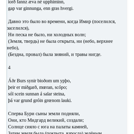
iorð fannz æva né upphiminn,
gap var ginnunga, enn gras hvergi.
Давно это было во времени, когда Имир (поселился,
заселился),
Ни песка не было, ни холодных волн;
(Земля, твердь) не была открыта, ни (небо, верхнее
небо),
(Бездна, провал) была зияний, и травы нигде.
4
Áðr Burs synir bioðom um ypþo,
þeir er miðgarð, mœran, scópo;
sól scein sunnan á salar steina,
þá var grund gróin grœnom lauki.
Сперва Бури сыны земли подняли,
Они, кто Мидгард великий, создали;
Солнце сияло с юга на палаты камней,
Затем земля была (покрыта, взросла) зелёным