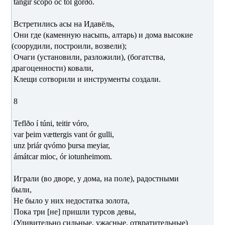
tangir scópo oc tól gorðo.
Встретились асы на Идавёль,
Они где (каменную насыпь, алтарь) и дома высокие
(соорудили, построили, возвели);
Очаги (установили, разложили), (богатства,
драгоценности) ковали,
Клещи сотворили и инструменты создали.
8
Teflðo í túni, teitir vóro,
var þeim vættergis vant ór gulli,
unz þriár qvómo þursa meyiar,
ámátcar mioc, ór iotunheimom.
Играли (во дворе, у дома, на поле), радостными
были,
Не было у них недостатка золота,
Пока три [не] пришли турсов девы,
(Удивительно сильные, ужасные, отвратительные)