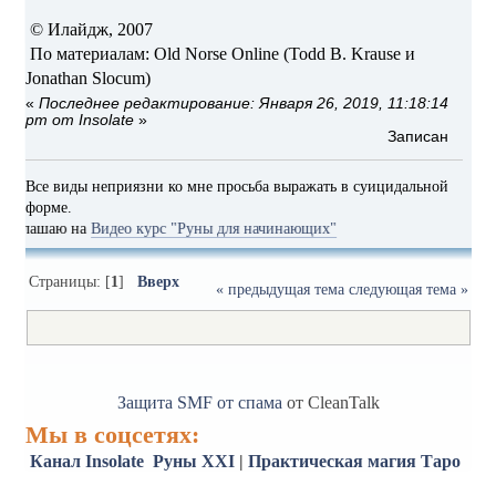
© Илайдж, 2007
По материалам: Old Norse Online (Todd B. Krause и
Jonathan Slocum)
«
Последнее редактирование: Января 26, 2019, 11:18:14
pm от Insolate
»
Записан
Все виды неприязни ко мне просьба выражать в суицидальной
форме.
аю на
Видео курс "Руны для начинающих"
Страницы: [
1
]
Вверх
« предыдущая тема
следующая тема »
Защита SMF от спама
от CleanTalk
Мы в соцсетях:
Канал Insolate
Руны XXI
|
Практическая магия
Таро