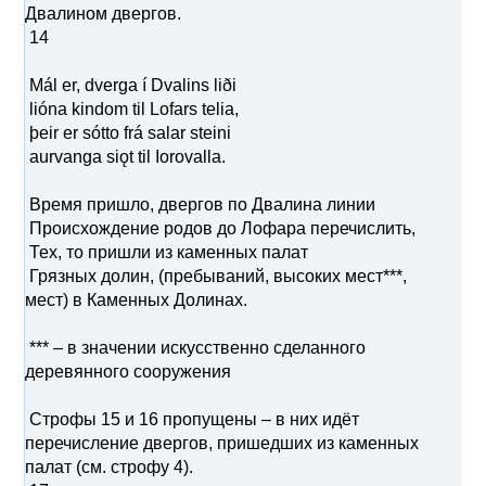
Двалином двергов.
14
Mál er, dverga í Dvalins liði
lióna kindom til Lofars telia,
þeir er sótto frá salar steini
aurvanga siǫt til Iorovalla.
Время пришло, двергов по Двалина линии
Происхождение родов до Лофара перечислить,
Тех, то пришли из каменных палат
Грязных долин, (пребываний, высоких мест***,
мест) в Каменных Долинах.
*** – в значении искусственно сделанного
деревянного сооружения
Строфы 15 и 16 пропущены – в них идёт
перечисление двергов, пришедших из каменных
палат (см. строфу 4).