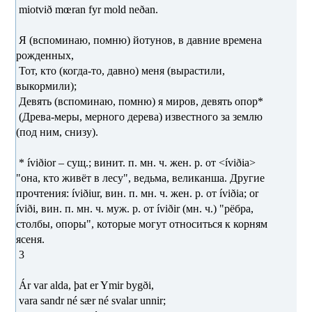
miotvið mœran fyr mold neðan.
Я (вспоминаю, помню) йотунов, в давние времена
рожденных,
Тот, кто (когда-то, давно) меня (вырастили,
выкормили);
Девять (вспоминаю, помню) я миров, девять опор*
(Древа-меры, мерного дерева) известного за землю
(под ним, снизу).
* íviðior – сущ.; винит. п. мн. ч. жен. р. от <íviðia>
"она, кто живёт в лесу", ведьма, великанша. Другие
прочтения: íviðiur, вин. п. мн. ч. жен. р. от íviðia; or
íviði, вин. п. мн. ч. муж. р. от íviðir (мн. ч.) "рёбра,
столбы, опоры", которые могут относиться к корням
ясеня.
3
Ár var alda, þat er Ymir bygði,
vara sandr né sær né svalar unnir;