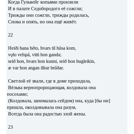
Когда Гульвейг копьями пронзили
И в палате Седобородого её сожгли;
Трижды они сожгли, трижды родилась,
Снова и опять, но она ещё живёт.
22
Heiði hana héto, hvars til húsa kom,
vǫlo velspá, vitti hon ganda;
seið hon, hvars hon kunni, seið hon hugleikin,
æ var hon angan illrar brúðar.
Светлой её звали, где в доме приходила,
Вёльва вернопрорицающая, колдовала она
посохами;
(Колдовала, занималась сейдом) она, куда [бы ни]
пришла, околдовывала она разум,
Всегда была она радостью злой жены.
23