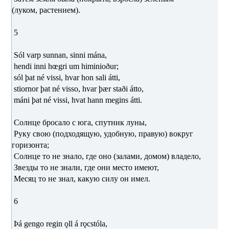
(луком, растением).
5
Sól varp sunnan, sinni mána,
hendi inni hœgri um himinioður;
sól þat né vissi, hvar hon sali átti,
stiornor þat né visso, hvar þær staði átto,
máni þat né vissi, hvat hann megins átti.
Солнце бросало с юга, спутник луны,
Руку свою (подходящую, удобную, правую) вокруг
горизонта;
Солнце то не знало, где оно (залами, домом) владело,
Звезды то не знали, где они место имеют,
Месяц то не знал, какую силу он имел.
6
Þá gengo regin ǫll á rǫcstóla,