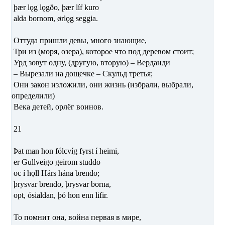
þær lǫg lǫgðo, þær líf kuro
alda bornom, ørlǫg seggia.
Оттуда пришли девы, много знающие,
Три из (моря, озера), которое что под деревом стоит;
Урд зовут одну, (другую, вторую) – Верданди
– Вырезали на дощечке – Скульд третья;
Они закон изложили, они жизнь (избрали, выбрали,
определили)
Века детей, орлёг воинов.
21
Þat man hon fólcvíg fyrst í heimi,
er Gullveigo geirom studdo
oc í hǫll Hárs hána brendo;
þrysvar brendo, þrysvar borna,
opt, ósialdan, þó hon enn lifir.
То помнит она, война первая в мире,