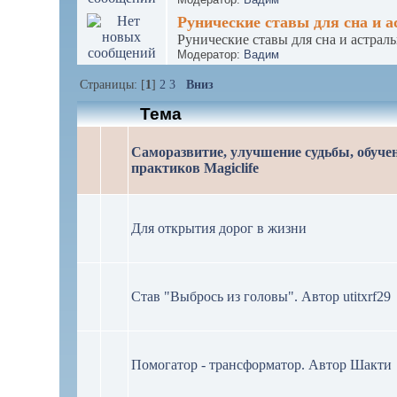
Рунические ставы для сна и 
Рунические ставы для сна и астрал
Модератор:
Вадим
Страницы: [
1
]
2
3
Вниз
Тема
Саморазвитие, улучшение судьбы, обучен
практиков Magiclife
Для открытия дорог в жизни
Став "Выбрось из головы". Автор utitxrf29
Помогатор - трансформатор. Автор Шакти