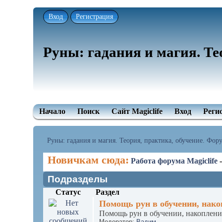
Вход
Регистрация
Руны: гадания и магия. Те
Начало
Поиск
Сайт Magiclife
Вход
Реги
Руны: гадания и магия. Теория, практика, обучение. Форум
Новичкам сюда:
Работа форума Magiclife
Подразделы
Статус
Раздел
Помощь рун в обучении, нако
Помощь рун в обучении, накоплени
Модератор:
Вадим