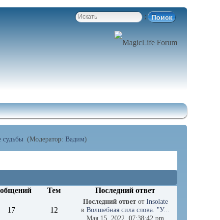
;
 судьбы 
(Модератор:
Вадим
)
общений
Тем
Последний ответ
Последний ответ
от
Insolate
17
12
в
Волшебная сила слова. "У...
Мая 15, 2022, 07:38:42 pm