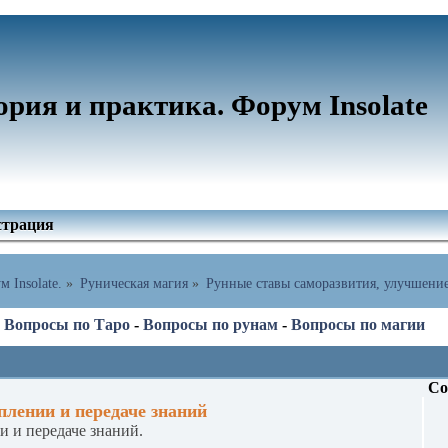
ория и практика. Форум Insolate
страция
 Insolate.
»
Руническая магия
»
Рунные ставы саморазвития, улучшение
-
Вопросы по Таро
-
Вопросы по рунам
-
Вопросы по магии
Со
плении и передаче знаний
и и передаче знаний.