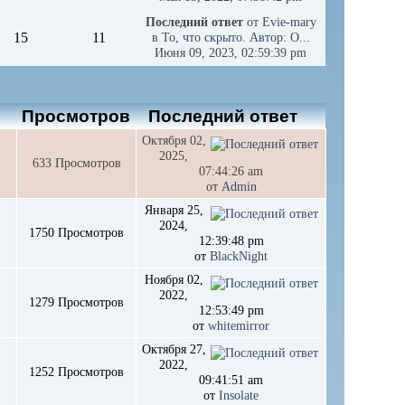
Последний ответ
от
Evie-mary
15
11
в
То, что скрыто. Автор: О...
Июня 09, 2023, 02:59:39 pm
в
Просмотров
Последний ответ
Октября 02,
2025,
633 Просмотров
07:44:26 am
от
Admin
Января 25,
2024,
1750 Просмотров
12:39:48 pm
от
BlackNight
Ноября 02,
2022,
1279 Просмотров
12:53:49 pm
от
whitemirror
Октября 27,
2022,
1252 Просмотров
09:41:51 am
от
Insolate