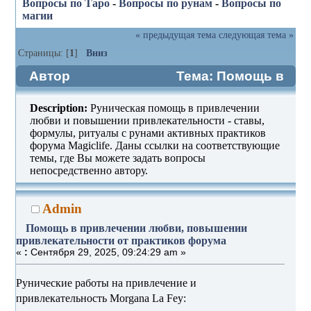
Вопросы по Таро
-
Вопросы по рунам
-
Вопросы по
магии
« предыдущая тема
следующая тема »
Страницы: [
1
]
Вниз
Автор
Тема: Помощь в
привлечении любви, повышении
Description:
Руническая помощь в привлечении
привлекательности от практиков
любви и повышении привлекательности - ставы,
формулы, ритуалы c рунами активных практиков
форума (Прочитано 597 раз)
форума Magiclife. Даны ссылки на соответствующие
темы, где Вы можете задать вопросы
непосредственно автору.
Admin
Помощь в привлечении любви, повышении
привлекательности от практиков форума
«
:
Сентября 29, 2025, 09:24:29 am »
Рунические работы на привлечение и
привлекательность Morgana La Fey: