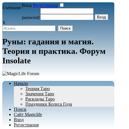
Вход
Регистрация
Username:
password:
X
;
Руны: гадания и магия.
Теория и практика. Форум
Insolate
Начало
Теория Таро
Значения Таро
Расклады Таро
Праздники Колеса Года
Поиск
Сайт Magiclife
Вход
Регистрация