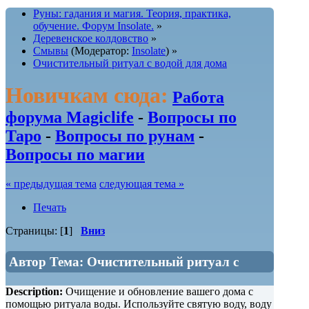
Руны: гадания и магия. Теория, практика,
обучение. Форум Insolate.
»
Деревенское колдовство
»
Смывы
(Модератор:
Insolate
) »
Очистительный ритуал с водой для дома
Новичкам сюда:
Работа
форума Magiclife
-
Вопросы по
Таро
-
Вопросы по рунам
-
Вопросы по магии
« предыдущая тема
следующая тема »
Печать
Страницы: [
1
]
Вниз
Автор
Тема: Очистительный ритуал с
водой для дома (Прочитано 1901 раз)
Description:
Очищение и обновление вашего дома с
помощью ритуала воды. Используйте святую воду, воду