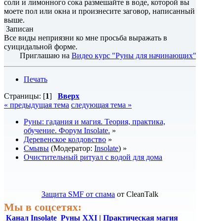
соли и лимонного сока размешайте в воде, которой вы
моете пол или окна и произнесите заговор, написанный
выше.
Записан
Все виды неприязни ко мне просьба выражать в
суицидальной форме.
Приглашаю на
Видео курс "Руны для начинающих"
Печать
Страницы: [
1
]
Вверх
« предыдущая тема
следующая тема »
Руны: гадания и магия. Теория, практика,
обучение. Форум Insolate.
»
Деревенское колдовство
»
Смывы
(Модератор:
Insolate
) »
Очистительный ритуал с водой для дома
Защита SMF от спама
от CleanTalk
Мы в соцсетях:
Канал Insolate
Руны XXI
|
Практическая магия