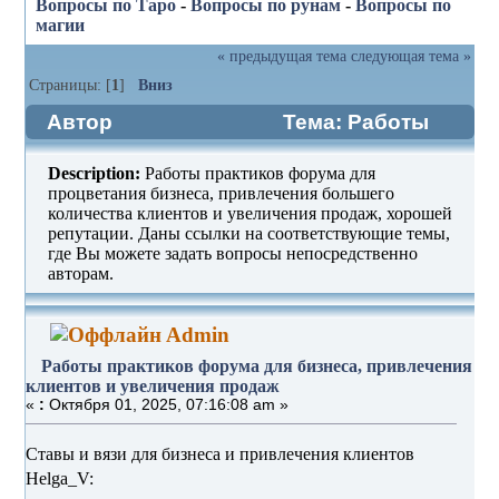
Вопросы по Таро
-
Вопросы по рунам
-
Вопросы по
магии
« предыдущая тема
следующая тема »
Страницы: [
1
]
Вниз
Автор
Тема: Работы
практиков форума для бизнеса,
Description:
Работы практиков форума для
привлечения клиентов и увеличения
процветания бизнеса, привлечения большего
количества клиентов и увеличения продаж, хорошей
продаж (Прочитано 302 раз)
репутации. Даны ссылки на соответствующие темы,
где Вы можете задать вопросы непосредственно
авторам.
Admin
Работы практиков форума для бизнеса, привлечения
клиентов и увеличения продаж
«
:
Октября 01, 2025, 07:16:08 am »
Ставы и вязи для бизнеса и привлечения клиентов
Helga_V: