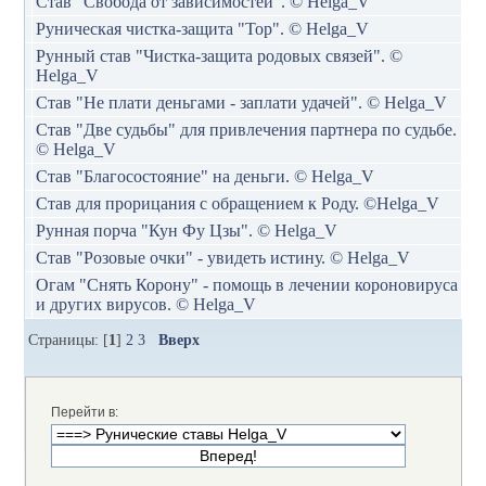
Став "Свобода от зависимостей". © Helga_V
Руническая чистка-защита "Тор". © Helga_V
Рунный став "Чистка-защита родовых связей". ©
Helga_V
Став "Не плати деньгами - заплати удачей". © Helga_V
Став "Две судьбы" для привлечения партнера по судьбе.
© Helga_V
Став "Благосостояние" на деньги. © Helga_V
Став для прорицания с обращением к Роду. ©Helga_V
Рунная порча "Кун Фу Цзы". © Helga_V
Став "Розовые очки" - увидеть истину. © Helga_V
Огам "Снять Корону" - помощь в лечении короновируса
и других вирусов. © Helga_V
Страницы: [
1
]
2
3
Вверх
Перейти в: