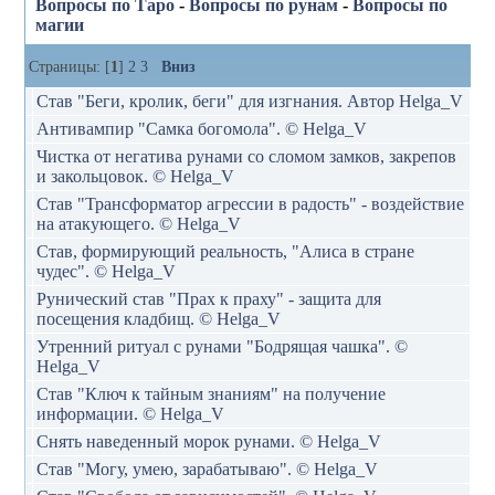
Вопросы по Таро
-
Вопросы по рунам
-
Вопросы по
магии
Страницы: [
1
]
2
3
Вниз
Став "Беги, кролик, беги" для изгнания. Автор Helga_V
Антивампир "Самка богомола". © Helga_V
Чистка от негатива рунами со сломом замков, закрепов
и закольцовок. © Helga_V
Став "Трансформатор агрессии в радость" - воздействие
на атакующего. © Helga_V
Став, формирующий реальность, "Алиса в стране
чудес". © Helga_V
Рунический став "Прах к праху" - защита для
посещения кладбищ. © Helga_V
Утренний ритуал с рунами "Бодрящая чашка". ©
Helga_V
Став "Ключ к тайным знаниям" на получение
информации. © Helga_V
Снять наведенный морок рунами. © Helga_V
Став "Могу, умею, зарабатываю". © Helga_V