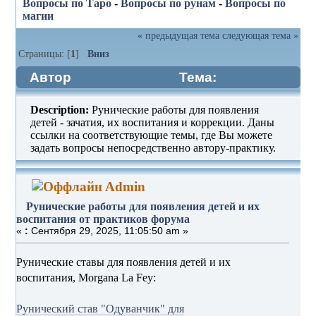
Вопросы по Таро
-
Вопросы по рунам
-
Вопросы по
магии
« предыдущая тема
следующая тема »
Страницы: [
1
]
Вниз
Автор
Тема:
Рунические работы для появления
Description:
Рунические работы для появления
детей и их воспитания от практиков
детей - зачатия, их воспитания и коррекции. Даны
ссылки на соответствующие темы, где Вы можете
форума (Прочитано 701 раз)
задать вопросы непосредственно автору-практику.
Admin
Рунические работы для появления детей и их
воспитания от практиков форума
«
:
Сентября 29, 2025, 11:05:50 am »
Рунические ставы для появления детей и их
воспитания, Morgana La Fey:
Рунический став "Одуванчик" для