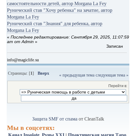
самостоятельности детей, автор Morgana La Fey
Рунический став "Хочу ребенка" на зачатие, автор
Morgana La Fey
Рунический став "Знания" для ребенка, автор
Morgana La Fey
«
Последнее редактирование: Сентября 29, 2025, 11:07:59
am от Admin
»
Записан
info@magiclife.su
Страницы: [
1
]
Вверх
« предыдущая тема
следующая тема »
Перейти в:
Защита SMF от спама
от CleanTalk
Мы в соцсетях:
Канал Insolate
Руны XXI
|
Практическая магия
Таро