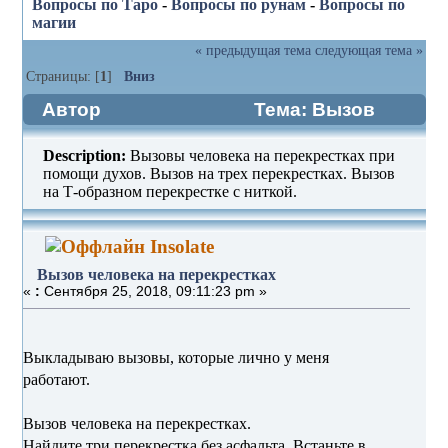
Вопросы по Таро
-
Вопросы по рунам
-
Вопросы по
магии
« предыдущая тема
следующая тема »
Страницы: [
1
]
Вниз
Автор
Тема: Вызов
человека на перекрестках (Прочитано
Description:
Вызовы человека на перекрестках при
1538 раз)
помощи духов. Вызов на трех перекрестках. Вызов
на Т-образном перекрестке с ниткой.
Insolate
Вызов человека на перекрестках
«
:
Сентября 25, 2018, 09:11:23 pm »
Выкладываю вызовы, которые лично у меня
работают.
Вызов человека на перекрестках.
Найдите три перекрестка без асфальта. Встаньте в