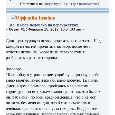
Приглашаю на
Видео курс "Руны для начинающих"
Insolate
Re: Вызов человека на перекрестках.
«
Ответ #1 :
Февраля 15, 2019, 10:54:03 am »
Длинную, суровую нитку разрезать на три части. Над
каждой из частей прочитать заговор, после чего
отнести нитки на Т-образный перекресток, и
разбросать в разные стороны .
Заговор:
"Как пойду я утром на цветущий луг ,призову к себе
змею верную, змею верную. змею добрую. Ты ползи
,змея, в дом любимого, проберись в его светлу
горницу, опои его зельем сладострастным, что бы сох
он, раб (имя), по мне ,красной девице, что б не мог
он жить без меня ни дня, что б хотел смотреть в
оченьки, целовать меня в уста сахарны. Колдовское
зелье кипи ключем, загорайся кровь огнем-пламенем,