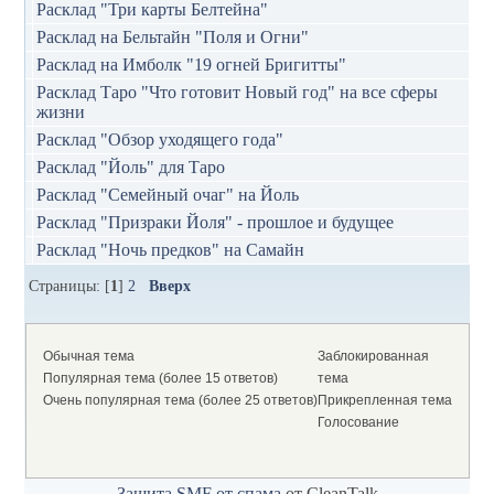
Расклад "Три карты Белтейна"
Расклад на Бельтайн "Поля и Огни"
Расклад на Имболк "19 огней Бригитты"
Расклад Таро "Что готовит Новый год" на все сферы
жизни
Расклад "Обзор уходящего года"
Расклад "Йоль" для Таро
Расклад "Семейный очаг" на Йоль
Расклад "Призраки Йоля" - прошлое и будущее
Расклад "Ночь предков" на Самайн
Страницы: [
1
]
2
Вверх
Обычная тема
Заблокированная
Популярная тема (более 15 ответов)
тема
Очень популярная тема (более 25 ответов)
Прикрепленная тема
Голосование
Защита SMF от спама
от CleanTalk