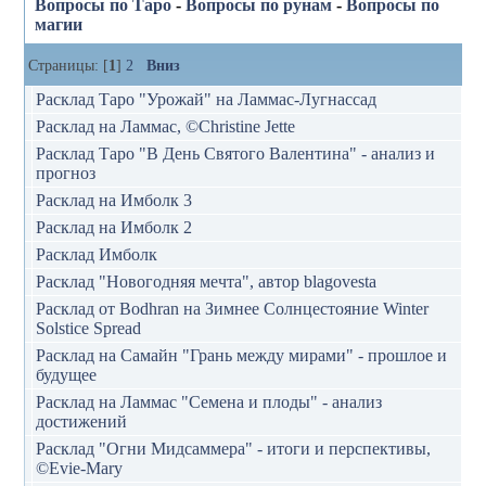
Вопросы по Таро
-
Вопросы по рунам
-
Вопросы по
магии
Страницы: [
1
]
2
Вниз
Расклад Таро "Урожай" на Ламмас-Лугнассад
Расклад на Ламмас, ©Christine Jette
Расклад Таро "В День Святого Валентина" - анализ и
прогноз
Расклад на Имболк 3
Расклад на Имболк 2
Расклад Имболк
Расклад "Новогодняя мечта", автор blagovesta
Расклад от Bodhran на Зимнее Солнцестояние Winter
Solstice Spread
Расклад на Самайн "Грань между мирами" - прошлое и
будущее
Расклад на Ламмас "Семена и плоды" - анализ
достижений
Расклад "Огни Мидсаммера" - итоги и перспективы,
©Evie-Mary