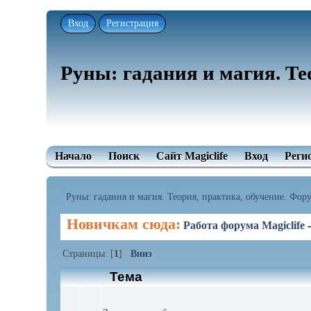
Вход
Регистрация
Руны: гадания и магия. Те
Начало
Поиск
Сайт Magiclife
Вход
Реги
Руны: гадания и магия. Теория, практика, обучение. Форум
Новичкам сюда:
Работа форума Magiclife
Страницы: [
1
]
Вниз
Тема