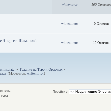
whitemirror
100 Ответо
whitemirror
0 Ответов
ие Энергии Шаманов",
whitemirror
10 Ответов
 Insolate.
»
Гадание на Таро и Оракулах
»
аса 
(Модератор:
whitemirror
)
ая тема
Перейти в:
 тема