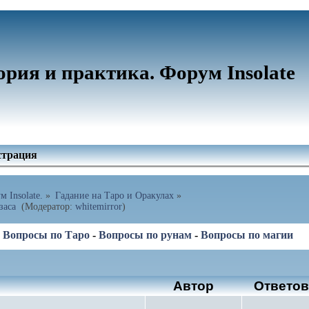
ория и практика. Форум Insolate
страция
 Insolate.
»
Гадание на Таро и Оракулах
»
аса 
(Модератор:
whitemirror
)
-
Вопросы по Таро
-
Вопросы по рунам
-
Вопросы по магии
Автор
Ответо