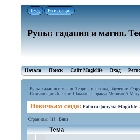
Вход
Регистрация
Руны: гадания и магия. Те
Начало
Поиск
Сайт Magiclife
Вход
Реги
Руны: гадания и магия. Теория, практика, обучение. Форум
Исцеляющие Энергии Шаманов - оракул Мишеля А.Мотуз
Новичкам сюда:
Работа форума Magiclife
Страницы: [
1
]
Вниз
Тема