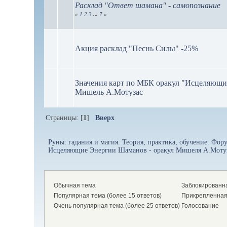
Расклад "Ответ шамана" - самопознание
«
1
2
3
...
7
»
Акция расклад "Песнь Силы" -25%
Значения карт по МБК оракул "Исцеляющ
Мишель А.Мотузас
Страницы: [
1
]
Вверх
Руны: гадания и магия. Теория, практика, обучение. Форум
Исцеляющие Энергии Шаманов - оракул Мишеля А.Мотуз
Обычная тема
Заблокированн
Популярная тема (более 15 ответов)
Прикрепленная
Очень популярная тема (более 25 ответов)
Голосование