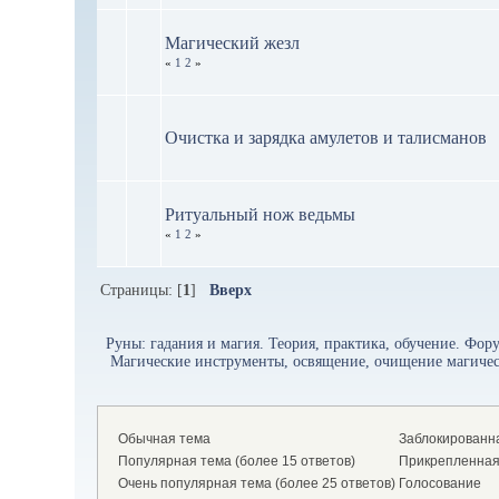
Магический жезл
«
1
2
»
Очистка и зарядка амулетов и талисманов
Ритуальный нож ведьмы
«
1
2
»
Страницы: [
1
]
Вверх
Руны: гадания и магия. Теория, практика, обучение. Форум
 Магические инструменты, освящение, очищение магическ
Обычная тема
Заблокированн
Популярная тема (более 15 ответов)
Прикрепленная
Очень популярная тема (более 25 ответов)
Голосование