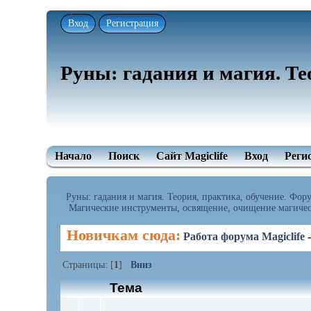
Вход
Регистрация
Руны: гадания и магия. Те
Начало
Поиск
Сайт Magiclife
Вход
Реги
Руны: гадания и магия. Теория, практика, обучение. Форум
 Магические инструменты, освящение, очищение магическ
Новичкам сюда:
Работа форума Magiclife
Страницы: [
1
]
Вниз
Тема