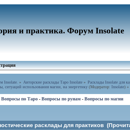
ория и практика. Форум Insolate
страция
 Insolate.
»
Авторские расклады Таро Insolate
»
Расклады Insolate для к
ты, ситуаций использования магии, на энергетику
(Модератор:
Insolate
) »
-
Вопросы по Таро
-
Вопросы по рунам
-
Вопросы по магии
ностические расклады для практиков (Прочита