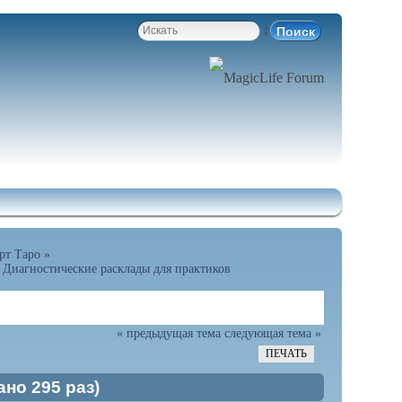
;
арт Таро
»
Диагностические расклады для практиков
« предыдущая тема
следующая тема »
ПЕЧАТЬ
но 295 раз)