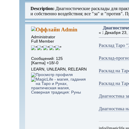
Description:
Диагностические расклады для прак
и собственно воздействия; все "за" и "против".
Диагностиче
Admin
«
:
Декабря 23, 
Administrator
Full Member
Расклад Таро "
Расклад-прогн
Сообщений: 125
[Karma] +18/-0
LEARN, UNLEARN, RELEARN
Расклад на Тар
Расклад на Та
Диагностика за
Диагностика на
info@magiclife.s