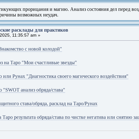
тикующих прорицания и магию. Анализ состояния дел перед воз
 Причины возможных неудач.
ские расклады для практиков
2025, 11:35:57 am »
Знакомство с новой колодой"
оз на Таро "Мои счастливые звезды"
о или Рунах "Диагностика своего магического воздействия"
ро "SWOT анализ обряда/става"
щитного става/обряда, расклад на Таро/Рунах
 Таро результата обряда/става по чистке негатива или снятию з
u