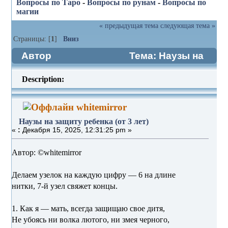
Вопросы по Таро
-
Вопросы по рунам
-
Вопросы по
магии
« предыдущая тема
следующая тема »
Страницы: [
1
]
Вниз
Автор
Тема: Наузы на
защиту ребенка (от 3 лет) (Прочитано
Description:
758 раз)
whitemirror
Наузы на защиту ребенка (от 3 лет)
«
:
Декабря 15, 2025, 12:31:25 pm »
Автор: ©whitemirror
Делаем узелок на каждую цифру — 6 на длине
нитки, 7-й узел свяжет концы.
1. Как я — мать, всегда защищаю свое дитя,
Не убоясь ни волка лютого, ни змея черного,