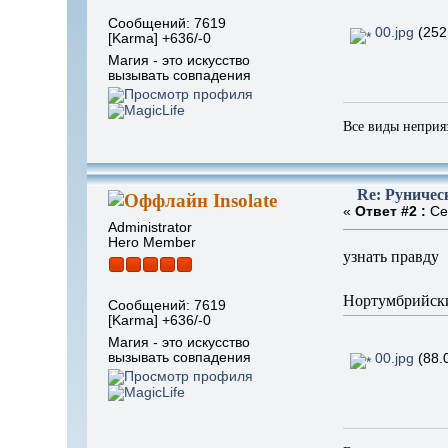
Сообщений: 7619
00.jpg
(252
[Karma] +636/-0
Магия - это искусство
вызывать совпадения
Все виды неприя
Re: Руничес
Insolate
«
Ответ #2 :
Сен
Administrator
Hero Member
узнать правду
Нортумбрийски
Сообщений: 7619
[Karma] +636/-0
Магия - это искусство
вызывать совпадения
00.jpg
(88.