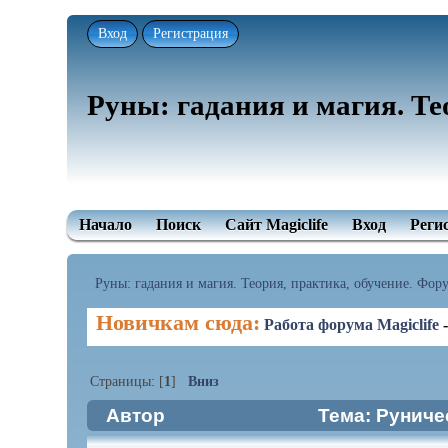
Вход
Регистрация
Руны: гадания и магия. Те
Начало
Поиск
Сайт Magiclife
Вход
Реги
Руны: гадания и магия. Теория, практика, обучение. Форум
Новичкам сюда:
Работа форума Magiclife
Страницы: [
1
]
Вниз
Автор
Тема: Руниче