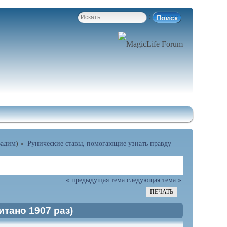
;
адим
) »
Рунические ставы, помогающие узнать правду
« предыдущая тема
следующая тема »
ПЕЧАТЬ
тано 1907 раз)