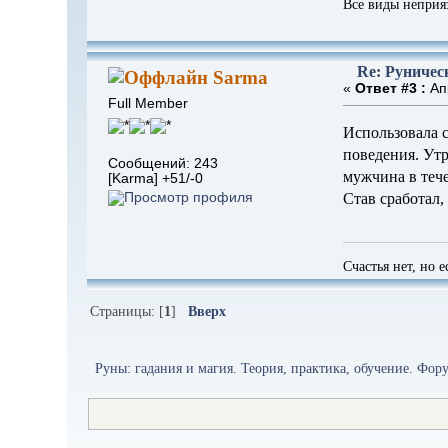
Все виды неприя
Re: Руничес
Sarma
«
Ответ #3 :
Апр
Full Member
Использовала с
поведения. Утр
Сообщений: 243
мужчина в тече
[Karma] +51/-0
Став сработал,
Счастья нет, но е
Страницы: [
1
]
Вверх
Руны: гадания и магия. Теория, практика, обучение. Форум