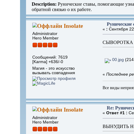
Description:
Рунические ставы, помогающие узнат
обратной связью о их работе.
Рунические 
Insolate
«
:
Сентября 22,
Administrator
Hero Member
СЫВОРОТКА
Сообщений: 7619
00.jpg
(214
[Karma] +636/-0
Магия - это искусство
вызывать совпадения
«
Последнее ре
Все виды неприя
Re: Руничес
Insolate
«
Ответ #1 :
Сен
Administrator
Hero Member
ВЫНУДИТЬ Н