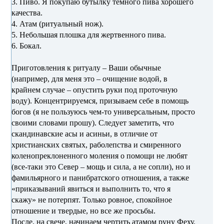
3. Пиво. Я покупаю бутылку темного пива хорошего
качества.
4. Атам (ритуальный нож).
5. Небольшая плошка для жертвенного пива.
6. Бокал.
Приготовления к ритуалу – Ваши обычные
(например, для меня это – очищение водой, в
крайнем случае – опустить руки под проточную
воду). Концентрируемся, призываем себе в помощь
богов (я не пользуюсь чем-то универсальным, просто
своими словами прошу). Следует заметить, что
скандинавские асы и асиньи, в отличие от
христианских святых, раболепства и смиренного
коленопреклоненного моления о помощи не любят
(все-таки это Север – мощь и сила, а не сопли), но и
фамильярного и панибратского отношения, а также
«приказываний явиться и выполнить то, что я
скажу» не потерпят. Только ровное, спокойное
отношение и твердые, но все же просьбы.
После, на свече, начинаем чертить атамом руну Феху.