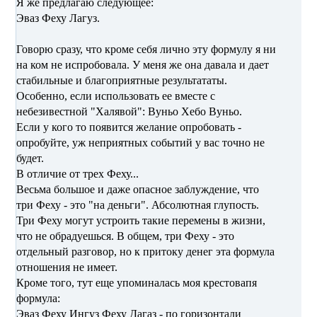
Я же предлагаю следующее:
Эваз Феху Лагуз.
Говорю сразу, что кроме себя лично эту формулу я ни
на ком не испробовала. У меня же она давала и дает
стабильные и благоприятные результататы.
Особенно, если использовать ее вместе с
небезивестной "Халявой": Вуньо Хебо Вуньо.
Если у кого то появится желание опробовать -
опробуйте, уж неприятных событий у вас точно не
будет.
В отличие от трех Феху...
Весьма большое и даже опасное заблуждение, что
три Феху - это "на деньги". Абсолютная глупость.
Три Феху могут устроить такие перемены в жизни,
что не обрадуешься. В общем, три Феху - это
отдельный разговор, но к притоку денег эта формула
отношения не имеет.
Кроме того, тут еще упоминалась моя крестовапя
формула:
Эваз Феху Ингуз Феху Дагаз - по горизонтали