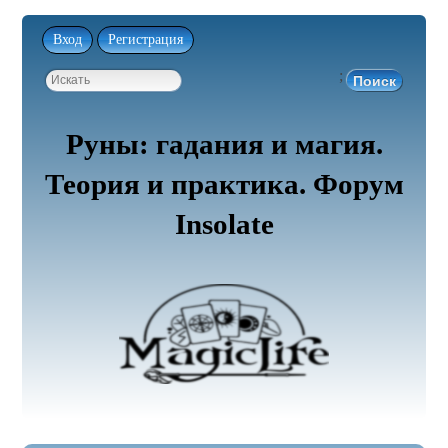
Вход
Регистрация
;
Руны: гадания и магия.
Теория и практика. Форум
Insolate