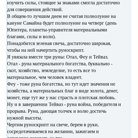
изучить силы, стоящие за знаками смогла достаточно
для совершения действий.
В общем-то лучшим днем не считая полнолуние на
кануне Самайна будет полнолуние на четверг (день
Юпитера, планеты-управителя материальными
благами, силы и воли).
Понадобится зеленая свеча, достаточно широкая,
чтобы на ней начертить руноскрипт.
Я увязала вместе три руны: Отал, Феу и Тейваз.
Отал - руна материального богатства, буквально -
скот, хозяйство, земледелие, то есть все то
материальное, чем человек владеет.
Феу - тоже руна богатства, но тут идет значения не
хозяйства, а материальных благ в виде золота, денег,
монет, еще тут же у нас страсть и плотская любовь.
Ну и в завершении Тейваз - руна война, победителя и
прорыва. Руна, дающая толчек и волю достичь
нужной высоты.
Чертим руноскрипт на свече, берем в руки,
сосредотачиваемся на желании, зажигаем и