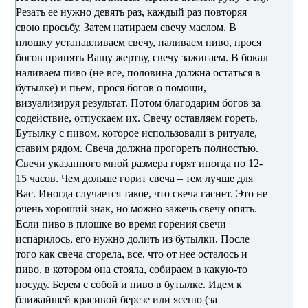
Резать ее нужно девять раз, каждый раз повторяя
свою просьбу. Затем натираем свечу маслом. В
плошку устанавливаем свечу, наливаем пиво, прося
богов принять Вашу жертву, свечу зажигаем. В бокал
наливаем пиво (не все, половина должна остаться в
бутылке) и пьем, прося богов о помощи,
визуализируя результат. Потом благодарим богов за
содействие, отпускаем их. Свечу оставляем гореть.
Бутылку с пивом, которое использовали в ритуале,
ставим рядом. Свеча должна прогореть полностью.
Свечи указанного мной размера горят иногда по 12-
15 часов. Чем дольше горит свеча – тем лучше для
Вас. Иногда случается такое, что свеча гаснет. Это не
очень хороший знак, но можно зажечь свечу опять.
Если пиво в плошке во время горения свечи
испарилось, его нужно долить из бутылки. После
того как свеча сгорела, все, что от нее осталось и
пиво, в котором она стояла, собираем в какую-то
посуду. Берем с собой и пиво в бутылке. Идем к
ближайшей красивой березе или ясеню (за