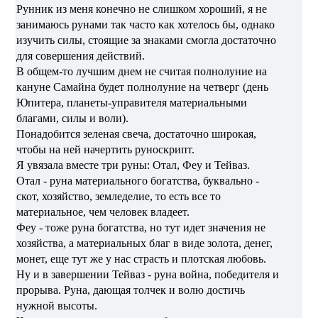
Рунник из меня конечно не слишком хороший, я не
занимаюсь рунами так часто как хотелось бы, однако
изучить силы, стоящие за знаками смогла достаточно
для совершения действий.
В общем-то лучшим днем не считая полнолуние на
кануне Самайна будет полнолуние на четверг (день
Юпитера, планеты-управителя материальными
благами, силы и воли).
Понадобится зеленая свеча, достаточно широкая,
чтобы на ней начертить руноскрипт.
Я увязала вместе три руны: Отал, Феу и Тейваз.
Отал - руна материального богатства, буквально -
скот, хозяйство, земледелие, то есть все то
материальное, чем человек владеет.
Феу - тоже руна богатства, но тут идет значения не
хозяйства, а материальных благ в виде золота, денег,
монет, еще тут же у нас страсть и плотская любовь.
Ну и в завершении Тейваз - руна война, победителя и
прорыва. Руна, дающая толчек и волю достичь
нужной высоты.