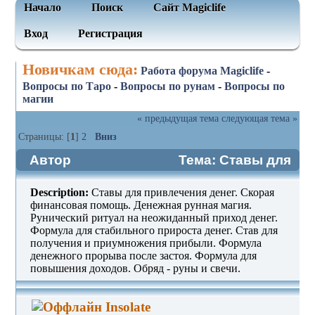
Начало
Поиск
Сайт Magiclife
Вход
Регистрация
Новичкам сюда:
Работа форума Magiclife
-
Вопросы по Таро
-
Вопросы по рунам
-
Вопросы по
магии
« предыдущая тема
следующая тема »
Страницы: [
1
]
2
Вниз
Автор
Тема: Ставы для
привлечения денег (Прочитано 5349
Description:
Ставы для привлечения денег. Скорая
раз)
финансовая помощь. Денежная рунная магия.
Рунический ритуал на неожиданный приход денег.
Формула для стабильного прироста денег. Став для
получения и приумножения прибыли. Формула
денежного прорыва после застоя. Формула для
повышения доходов. Обряд - руны и свечи.
Insolate