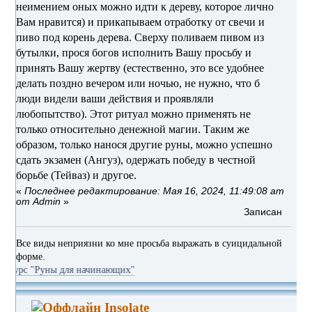
неимением оных можно идти к дереву, которое лично
Вам нравится) и прикапываем отработку от свечи и
пиво под корень дерева. Сверху поливаем пивом из
бутылки, прося богов исполнить Вашу просьбу и
принять Вашу жертву (естественно, это все удобнее
делать поздно вечером или ночью, не нужно, что б
люди видели ваши действия и проявляли
любопытство). Этот ритуал можно применять не
только относительно денежной магии. Таким же
образом, только нанося другие руны, можно успешно
сдать экзамен (Ангуз), одержать победу в честной
борьбе (Тейваз) и другое.
«
Последнее редактирование: Мая 16, 2024, 11:49:08 am
от Admin
»
Записан
Все виды неприязни ко мне просьба выражать в суицидальной
форме.
уны для начинающих"
Insolate