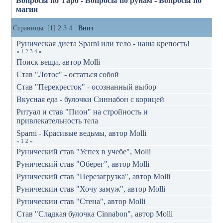
Вопросы по Таро
-
Вопросы по рунам
-
Вопросы по
магии
Страницы: [
1
]
2
3
4
Вниз
Руническая диета Sparni или тело - наша крепость!
«
1
2
3
4
»
Поиск вещи, автор Molli
Став "Лотос" - остаться собой
Став "Перекресток" - осознанный выбор
Вкусная еда - булочки Синнабон с корицей
Ритуал и став "Пион" на стройность и
привлекательность тела
Sparni - Красивые ведьмы, автор Molli
«
1
2
»
Рунический став "Успех в учебе", Molli
Рунический став "Оберег", автор Molli
Рунический став "Перезагрузка", автор Molli
Руническии став "Хочу замуж", автор Molli
Руническии став "Стена", автор Molli
Став "Сладкая булочка Cinnabon", автор Molli