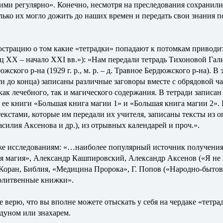
ими регулярно». Конечно, несмотря на преследования сохранил
лько их могло дожить до наших времен и передать свои знания п
страцию о том какие «тетрадки» попадают к потомкам приводит
ец XX – начало XXI вв.»): «Нам передали тетрадь Тихоновой Г
жского р-на (1929 г. р., м. р. – д. Травное Бердюжского р-на). В
и до конца) записаны различные заговоры вместе с обрядовой ч
ак лечебного, так и магического содержания. В тетради записан
 ее книги «Большая книга магии 1» и «Большая книга магии 2».
текстами, которые им передали их учителя, записаны тексты из
силия Аксенова и др.), из отрывных календарей и проч.».
е же исследованиям: «…наиболее популярный источник получени
ая магия», Александр Кашпировский, Александр Аксенов («Я не 
 Коран, Библия, «Медицина Пророка», Г. Попов («Народно-быто
молитвенные книжки».
е верю, что вы вполне можете отыскать у себя на чердаке «тетра
лдуном или знахарем.