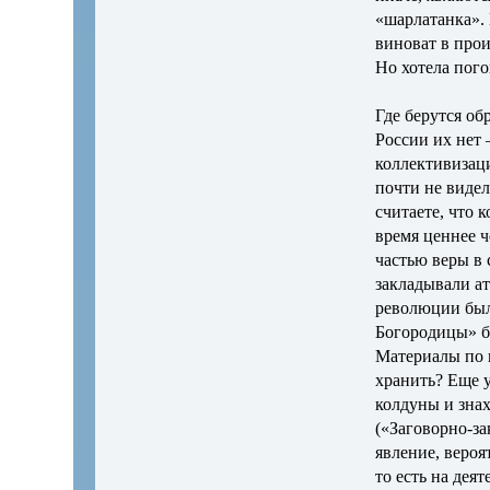
«шарлатанка». 
виноват в прои
Но хотела пого
Где берутся об
России их нет 
коллективизаци
почти не видел
считаете, что
время ценнее 
частью веры в
закладывали ат
революции был
Богородицы» бы
Материалы по 
хранить? Еще 
колдуны и знах
(«Заговорно-за
явление, вероя
то есть на дея