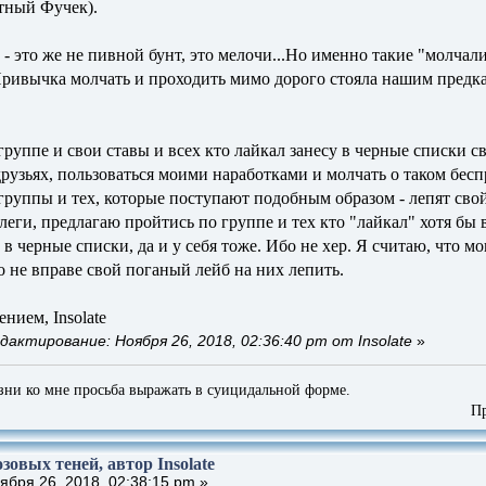
ртный Фучек).
 - это же не пивной бунт, это мелочи...Но именно такие "молч
ривычка молчать и проходить мимо дорого стояла нашим предкам
группе и свои ставы и всех кто лайкал занесу в черные списки 
друзьях, пользоваться моими наработками и молчать о таком бесп
группы и тех, которые поступают подобным образом - лепят свой
еги, предлагаю пройтись по группе и тех кто "лайкал" хотя бы 
в черные списки, да и у себя тоже. Ибо не хер. Я считаю, что 
то не вправе свой поганый лейб на них лепить.
ением, Insolate
дактирование: Ноября 26, 2018, 02:36:40 pm от Insolate
»
зни ко мне просьба выражать в суицидальной форме.
Приглашаю
зовых теней, автор Insolate
бря 26, 2018, 02:38:15 pm »