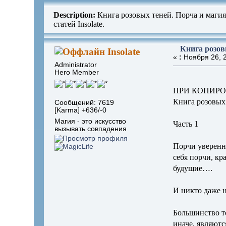
Description:
Книга розовых теней. Порча и магия
статей Insolate.
Книга розовы
Insolate
«
:
Ноября 26, 2
Administrator
Hero Member
ПРИ КОПИРО
Книга розовых
Сообщений: 7619
[Karma] +636/-0
Магия - это искусство
Часть 1
вызывать совпадения
Порчи уверенн
себя порчи, кр
будущие….
И никто даже н
Большинство те
иначе, являютс