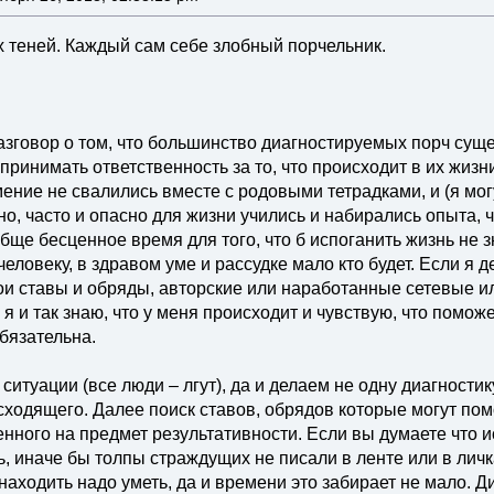
х теней. Каждый сам себе злобный порчельник.
зговор о том, что большинство диагностируемых порч суще
ринимать ответственность за то, что происходит в их жиз
ение не свалились вместе с родовыми тетрадками, и (я могу 
но, часто и опасно для жизни учились и набирались опыта, чт
обще бесценное время для того, что б испоганить жизнь не 
еловеку, в здравом уме и рассудке мало кто будет. Если я д
и ставы и обряды, авторские или наработанные сетевые ил
 я и так знаю, что у меня происходит и чувствую, что помож
бязательна.
ситуации (все люди – лгут), да и делаем не одну диагностик
ходящего. Далее поиск ставов, обрядов которые могут помо
нного на предмет результативности. Если вы думаете что ис
, иначе бы толпы страждущих не писали в ленте или в личк
ходить надо уметь, да и времени это забирает не мало. Ди