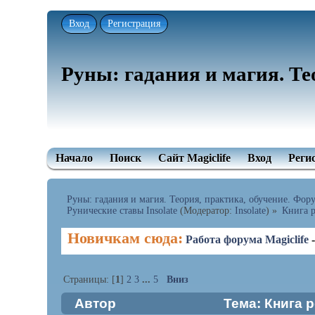
Вход
Регистрация
Руны: гадания и магия. Те
Начало
Поиск
Сайт Magiclife
Вход
Реги
Руны: гадания и магия. Теория, практика, обучение. Форум
Рунические ставы Insolate
(Модератор:
Insolate
) »
Книга р
Новичкам сюда:
Работа форума Magiclife
Страницы: [
1
]
2
3
...
5
Вниз
Автор
Тема: Книга р