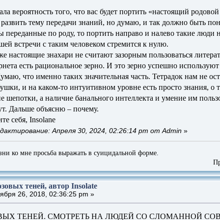
ала вероятность того, что вас будет портить «настоящий родов
азвить тему передачи знаний, но думаю, и так должно быть поня
ы переданные по роду, то портить направо и налево такие люди н
шей встречи с таким человеком стремится к нулю.
аже настоящие знахари не считают зазорным пользоваться литер
рнета есть рациональное зерно. И это зерно успешно использую
Думаю, что именно таких значительная часть. Тетрадок нам не ос
ушки, и на каком-то интуитивном уровне есть просто знания, о т
не шепотки, а наличие банального интеллекта и умение им поль
ут. Дальше объясню – почему.
те себя, Insolane
дактирование: Апреля 30, 2024, 02:26:14 pm от Admin
»
зни ко мне просьба выражать в суицидальной форме.
Приглашаю
зовых теней, автор Insolate
бря 26, 2018, 02:36:25 pm »
ВЫХ ТЕНЕЙ. СМОТРЕТЬ НА ЛЮДЕЙ СО СЛОМАННОЙ СОВ