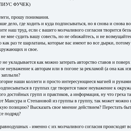
ЛИУС ФУЧЕК)
леги, прошу понимания.
аше дело, где ходить и куда подписываться, но я снова и снова 
ите наш труд, если с вашего молчаливого согласия творится безза
 не мне судить вашу совесть, но не обижайтесь, и не возмущайтес
о как раз те шарлатаны, которые вас имеют во все дырки, потом
окружающих и свое.
е не укладывается как можно затерать авторство ставов и повер
ное неуважение к авторам или в погоне за рекламой (а она как и
 заплыли?
огорие наши коллеги и просто интересующиеся магией и рунами 
подписываться в группах где творится такое неуважение к окруж
ого достойных групп и практиков, а информация, ну что греха таи
т Мансура и Степановой из группы в группу, так может можно в
кую позицию? Высказать свое мнение действием? Перестать бы
е подряд?
равнодушных - именно с их молчаливого согласия происходят вс