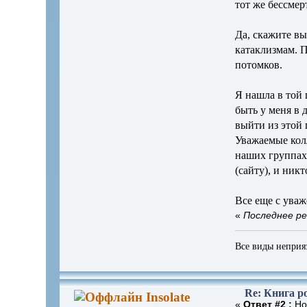
тот же бессме
Да, скажите вы
катаклизмам. П
потомков.
Я нашла в той 
быть у меня в 
выйти из этой 
Уважаемые колл
наших группах 
(сайту), и ник
Все еще с уваж
«
Последнее ре
Все виды неприя
Re: Книга ро
Insolate
«
Ответ #2 :
Ноя