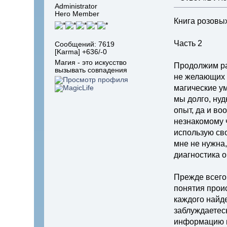
Administrator
Hero Member
Книга розовы
Часть 2
Сообщений: 7619
[Karma] +636/-0
Магия - это искусство
Продолжим ра
вызывать совпадения
не желающих п
магические ум
мы долго, нуд
опыт, да и во
незнакомому ч
использую сво
мне не нужна,
диагностика о
Прежде всего 
понятия проис
каждого найде
заблуждаетесь
информацию на