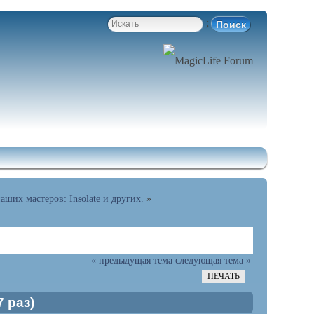
;
аших мастеров: Insolate и других.
»
« предыдущая тема
следующая тема »
ПЕЧАТЬ
 раз)