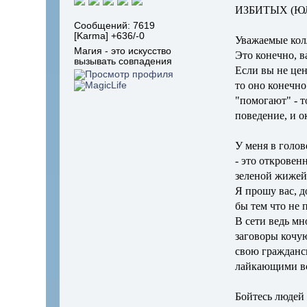
ИЗБИТЫХ (Ю
Сообщений: 7619
[Karma] +636/-0
Уважаемые кол
Магия - это искусство
Это конечно, в
вызывать совпадения
Если вы не цен
то оно конечно
"помогают" - т
поведение, и 
У меня в голов
- это откровен
зеленой жижей
Я прошу вас, д
бы тем что не 
В сети ведь мн
заговоры кочую
свою гражданс
лайкающими вс
Бойтесь людей 