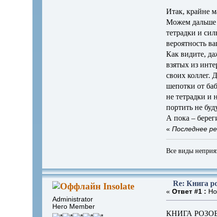
Итак, крайне м
Можем дальше р
тетрадки и сил
вероятность ва
Как видите, д
взятых из инте
своих коллег. 
шепотки от баб
не тетрадки и 
портить не буд
А пока – береги
«
Последнее ре
Все виды неприя
Re: Книга ро
Insolate
«
Ответ #1 :
Ноя
Administrator
Hero Member
КНИГА РОЗО