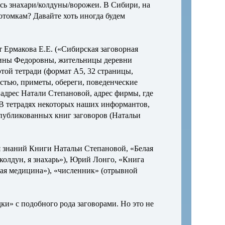
ись знахари/колдуны/ворожеи. В Сибири, на
отомкам? Давайте хоть иногда будем
 Ермакова Е.Е. («Сибирская заговорная
алины Федоровны, жительницы деревни
 этой тетради (формат А5, 32 страницы,
астью, приметы, обереги, поведенческие
 адрес Натали Степановой, адрес фирмы, где
 В тетрадях некоторых наших информантов,
 опубликованных книг заговоров (Натальи
я знаний Книги Натальи Степановой, «Белая
колдун, я знахарь»), Юрий Лонго, «Книга
вая медицина»), «численник» (отрывной
дки» с подобного рода заговорами. Но это не