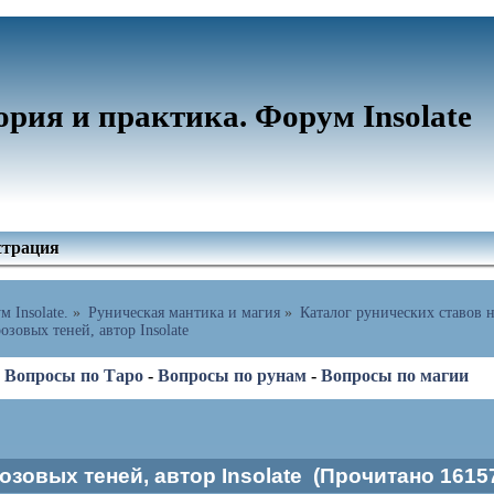
ория и практика. Форум Insolate
страция
 Insolate.
»
Руническая мантика и магия
»
Каталог рунических ставов н
озовых теней, автор Insolate
-
Вопросы по Таро
-
Вопросы по рунам
-
Вопросы по магии
озовых теней, автор Insolate (Прочитано 16157