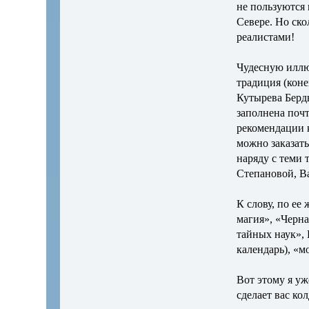
не пользуются 
Севере. Но ско
реалистами!
Чудесную иллю
традиция (кон
Кутырева Бердю
заполнена почт
рекомендации к
можно заказать
наряду с теми 
Степановой, Ва
К слову, по е
магия», «Черн
тайных наук»,
календарь), «
Вот этому я уж
сделает вас ко