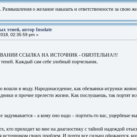
. Размышления о желание наказать и ответственности за свою жи
х теней, автор Insolate
018, 02:35:59 pm »
ВАНИИ ССЫЛКА НА ИСТОЧНИК - ОБЯЗТЕЛЬНА!!!
 теней. Каждый сам себе злобный порчельник.
о вошли в моду. Народонаседение, как обезьянки-игрунки живно
адники и прочие прелести жизни. Как послушаешь, так портят все
е задумывается – а кому оно надо – портить-то вас, ущербные в
х, кто приходит ко мне на диагностику с тайной надеждой отыск
я источником своих проблем. И почти все сильно обижаются, ког