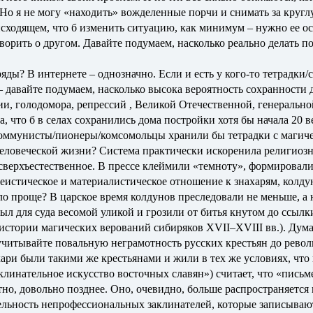
Но я не могу «находить» вожделенные порчи и снимать за круглу
сходящем, что б изменить ситуацию, как минимум – нужно ее осо
ворить о другом. Давайте подумаем, насколько реально делать п
ряды? В интернете – однозначно. Если и есть у кого-то тетрадки/
– давайте подумаем, насколько высока вероятность сохранности 
и, голодомора, репрессий , Великой Отечественной, генерально
а, что б в селах сохранились дома постройки хотя бы начала 20 
 коммунисты/пионеры/комсомольцы хранили бы тетрадки с магиче
человеческой жизни? Система практически искоренила религиоз
 сверхъестественное. В прессе клеймили «темноту», формировал
еистическое и материалистическое отношение к знахарям, колдун
о проще? В царское время колдунов преследовали не меньше, а
л для суда весомой уликой и грозили от битья кнутом до ссылк
истории магических верований сибиряков XVII–XVIII вв.). Дум
учитывайте повальную неграмотность русских крестьян до рево
ари были такими же крестьянами и жили в тех же условиях, что
клинательное искусство восточных славян») считает, что «пись
тно, довольно позднее. Оно, очевидно, больше распространяетс
тельность непрофессиональных заклинателей, которые записываю