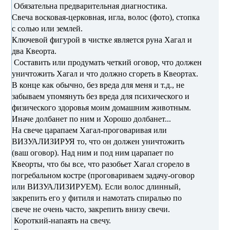
Обязательна предварительная диагностика.
Свеча восковая-церковная, игла, волос (фото), стопка
с солью или землей.
Ключевой фигурой в чистке является руна Хагал и
два Квеорта.
Составить или продумать четкий оговор, что должен
уничтожить Хагал и что должно сгореть в Квеортах.
В конце как обычно, без вреда для меня и т.д., не
забываем упомянуть без вреда для психического и
физического здоровья моим домашним животным.
Иначе долбанет по ним и Хорошо долбанет...
На свече царапаем Хагал-проговаривая или
ВИЗУАЛИЗИРУЯ то, что он должен уничтожить
(ваш оговор). Над ним и под ним царапает по
Квеорты, что бы все, что разобьет Хагал сгорело в
погребальном костре (проговариваем задачу-оговор
или ВИЗУАЛИЗИРУЕМ). Если волос длинный,
закрепить его у фитиля и намотать спиралью по
свече не очень часто, закрепить внизу свечи.
Короткий-напаять на свечу.