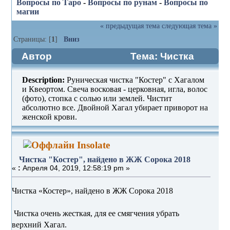
Вопросы по Таро
-
Вопросы по рунам
-
Вопросы по
магии
« предыдущая тема
следующая тема »
Страницы: [
1
]
Вниз
Автор
Тема: Чистка
"Костер", найдено в ЖЖ Сорока 2018
Description:
Руническая чистка "Костер" с Хагалом
(Прочитано 11338 раз)
и Квеортом. Свеча восковая - церковная, игла, волос
(фото), стопка с солью или землей. Чистит
абсолютно все. Двойной Хагал убирает приворот на
женской крови.
Insolate
Чистка "Костер", найдено в ЖЖ Сорока 2018
«
:
Апреля 04, 2019, 12:58:19 pm »
Чистка «Костер», найдено в ЖЖ Сорока 2018
Чистка очень жесткая, для ее смягчения убрать
верхний Хагал.