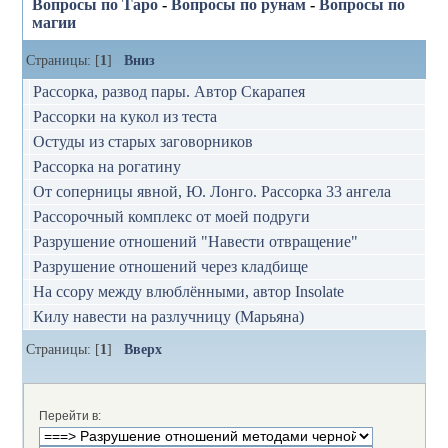
Вопросы по Таро
-
Вопросы по рунам
-
Вопросы по
магии
Страницы: [
1
]
Вниз
Рассорка, развод пары. Автор Скарапея
Рассорки на кукол из теста
Остуды из старых заговорников
Рассорка на рогатину
От соперницы явной, Ю. Лонго. Рассорка 33 ангела
Рассорочный комплекс от моей подруги
Разрушение отношений "Навести отвращение"
Разрушение отношений через кладбище
На ссору между влюблёнными, автор Insolate
Килу навести на разлучницу (Марьяна)
Страницы: [
1
]
Вверх
Перейти в: