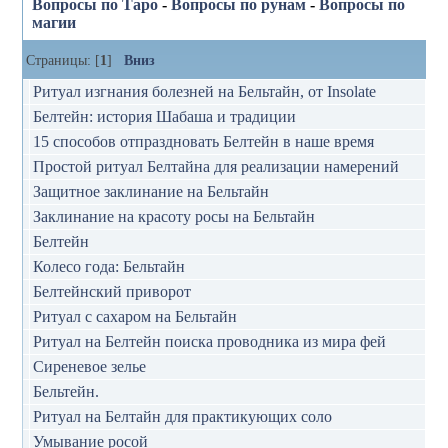
Вопросы по Таро
-
Вопросы по рунам
-
Вопросы по
магии
Страницы: [
1
]
Вниз
Ритуал изгнания болезней на Бельтайн, от Insolate
Белтейн: история Шабаша и традиции
15 способов отпраздновать Белтейн в наше время
Простой ритуал Белтайна для реализации намерений
Защитное заклинание на Бельтайн
Заклинание на красоту росы на Бельтайн
Белтейн
Колесо года: Бельтайн
Белтейнский приворот
Ритуал с сахаром на Бельтайн
Ритуал на Белтейн поиска проводника из мира фей
Сиреневое зелье
Бельтейн.
Ритуал на Белтайн для практикующих соло
Умывание росой