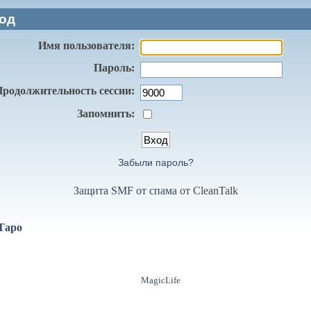
од
Имя пользователя:
Пароль:
Продолжительность сессии:
Запомнить:
Забыли пароль?
Защита SMF от спама
от CleanTalk
Таро
MagicLife