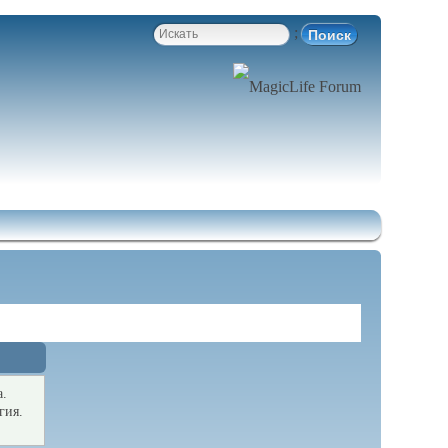
;
а.
гия.