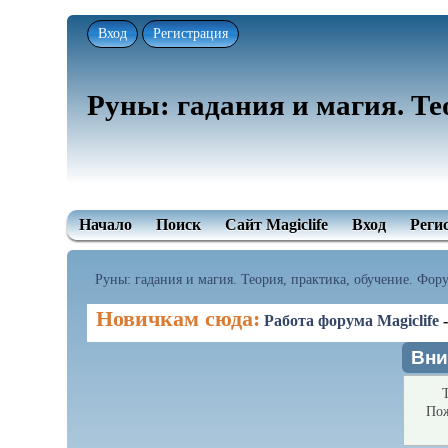
Вход
Регистрация
Руны: гадания и магия. Те
Начало
Поиск
Сайт Magiclife
Вход
Реги
Руны: гадания и магия. Теория, практика, обучение. Форум
Новичкам сюда:
Работа форума Magiclife
Вни
Т
Пож